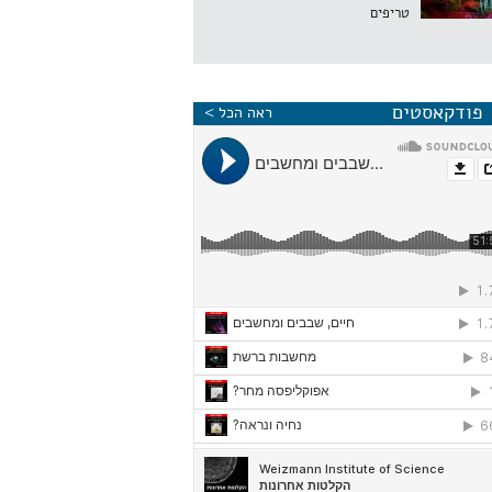
טריפים
פודקאסטים
ראה הכל >