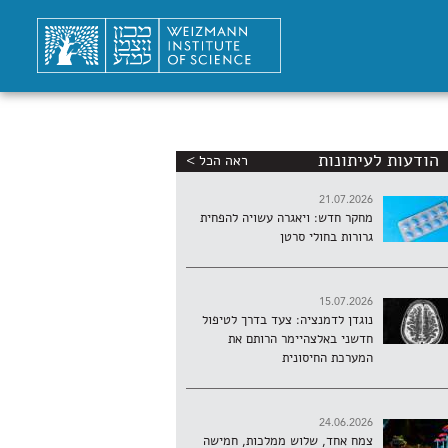
הודעות לעיתונות
ראה הכל >
21.07.2026
מחקר חדש: ויאגרה עשויה להפחית
גרורות בחולי סרטן
15.07.2026
נוגדן לדמנציה: צעד בדרך לטיפול
חדשני באלצהיימר הרותם את
המערכת החיסונית
24.06.2026
צמח אחד, שלוש ממלכות, חמישה