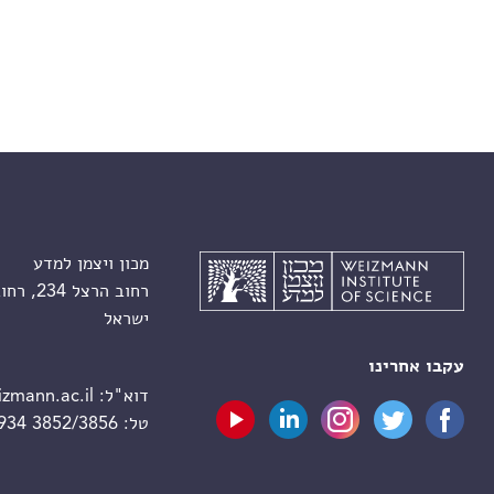
מכון ויצמן למדע
רחוב הרצל 234, רחובות 7610001
ישראל
עקבו אחרינו
דוא"ל:
zmann.ac.il
טל:
 934 3852/3856