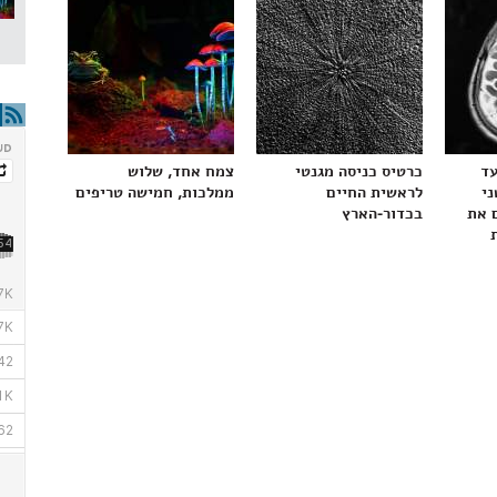
עד
כרטיס כניסה מגנטי
צמח אחד, שלוש
ני
לראשית החיים
ממלכות, חמישה טריפים
 את
בכדור-הארץ