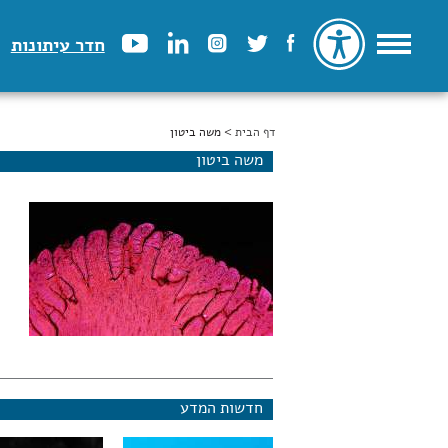
חדר עיתונות
דף הבית
הינך נמצא כאן
> משה ביטון
משה ביטון
חדשות המדע