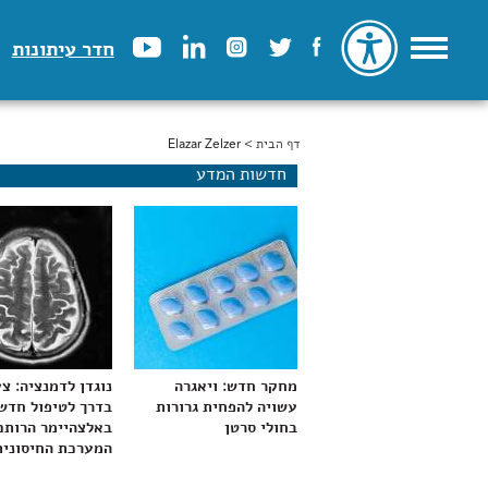
חדר עיתונות
דף הבית
> Elazar Zelzer
הינך נמצא כאן
חדשות המדע
מחקר חדש: ויאגרה
נוגדן לדמנציה: צ
עשויה להפחית גרורות
בדרך לטיפול חדש
בחולי סרטן
באלצהיימר הרותם
המערכת החיסונית