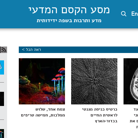
מסע הקסם המדעי
En
מדע ותרבות בשפה ידידותית
ראה הכל >
עד
כרטיס כניסה מגנטי
צמח אחד, שלוש
ני
לראשית החיים
ממלכות, חמישה טריפים
 את
בכדור-הארץ