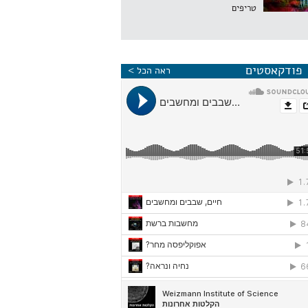
טריפים
פודקאסטים
ראה הכל >