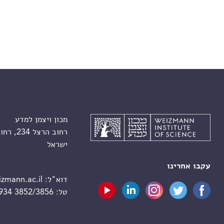
מכון ויצמן למדע
רחוב הרצל 234, רחובות 7610001
ישראל
עקבו אחרינו
דוא"ל:
zmann.ac.il
טל:
 934 3852/3856