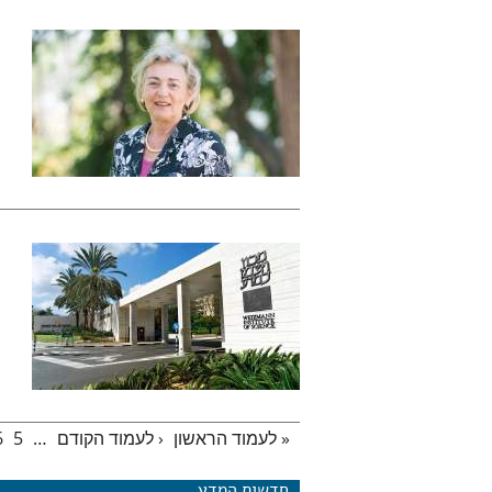
« לעמוד הראשון
‹ לעמוד הקודם
…
5
6
עמודים
חדשות המדע