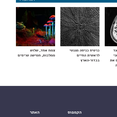
עד
כרטיס כניסה מגנטי
צמח אחד, שלוש
ני
לראשית החיים
ממלכות, חמישה טריפים
 את
בכדור-הארץ
הקמפוס
האתר