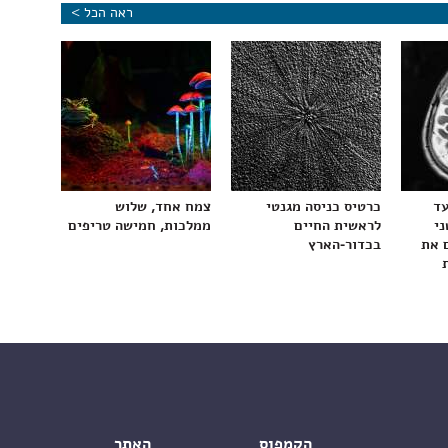
ראה הכל >
עד
כרטיס כניסה מגנטי
צמח אחד, שלוש
ני
לראשית החיים
ממלכות, חמישה טריפים
 את
בכדור-הארץ
הקמפוס
האתר