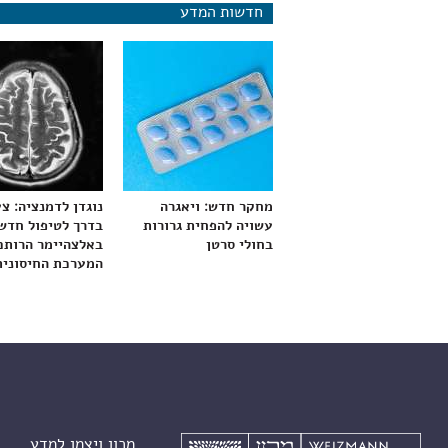
חדשות המדע
מחקר חדש: ויאגרה
נוגדן לדמנציה: צ
עשויה להפחית גרורות
בדרך לטיפול חדש
בחולי סרטן
באלצהיימר הרותם
המערכת החיסונית
מכון ויצמן למדע