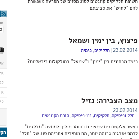
חשיפת חלקיקים קוונטים לסוג מסוים של הפרעה מאפשרת
להם "לחוש" את סביבתם
פיצוץ, בין ימין ושמאל
23.02.2014
חלקיקים
,
כימיה
כיצד מבחינים בין "ימין" ו"שמאל" במולקולות כיראליות?
מצב הצבירה: נזיל
23.02.2014
חלל ופיסיקה
,
חלקיקים
,
ננו-פיסיקה
,
תורת הקוונטים
כאשר אלקטרונים שמצויים בחומר מוליך-למחצה "מדלגים"
לרמת אנרגיה גבוהה יותר, הם מותירים אחריהם סוג של "חלל"