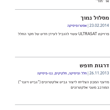
או "חור"
מסלול נמוך
23.02.2014
אסטרופיסיקה
פרויקט ULTRASAT עשוי להוביל לעידן חדש של חקר החלל
דרגות חופש
26.11.2013
חלל ופיסיקה
,
חלקיקים
,
ננו-פיסיקה
מדעני המכון הצליחו ליצור גביש אלקטרונים ("גביש ויגנר")
המורכב משני אלקטרונים