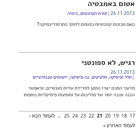
אטום באמבטיה
26.11.2013
תורת הקוונטים
,
כימיה
האם מכונות קוונטיות כפופות לחוקי התרמודינמיקה?
רגיש, לא ספונטני
26.11.2013
חלל ופיסיקה
,
חלקיקים
,
ננו-פיסיקה
,
יישומים טכנולוגיים
מדעני המכון יצרו התקן למדידת שדות מגנטיים, שיאפשר
הבנה טובה יותר של מוליכות-על ותופעות פיסיקליות נוספות
17
18
19
20
21
22
23
24
25
…
לעמוד הבא ›
לעמוד האחרון »