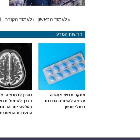
« לעמוד הראשון
‹ לעמוד הקודם
1
עמודים
חדשות המדע
מחקר חדש: ויאגרה
נוגדן לדמנציה: צ
עשויה להפחית גרורות
בדרך לטיפול חדש
בחולי סרטן
באלצהיימר הרותם
המערכת החיסונית