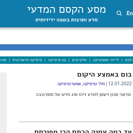
מסע הקסם המדעי
En
מדע ותרבות בשפה ידידותית
-לכת
לייזר ואופטיקה
חלקיקים
ננו-פיסיקה
פיסיקה תיאורטית
תורת
בום באמצע היקום
12.01.2022
חלל ופיסיקה
,
אסטרופיסיקה
מדעני מכון ויצמן למדע זיהו סוג חדש של סופרנובה
עד כמה עמוק הכתם הכי מפורסם