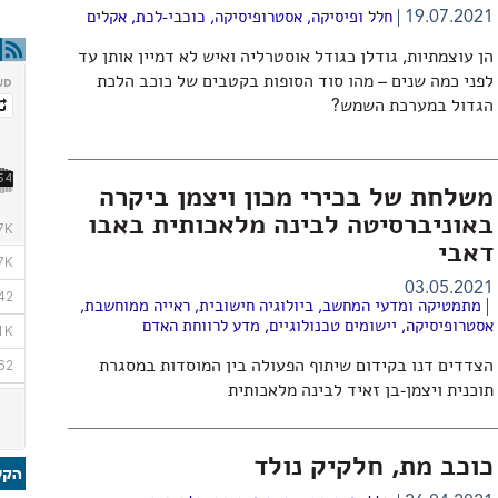
19.07.2021
חלל ופיסיקה
,
אסטרופיסיקה
,
כוכבי-לכת
,
אקלים
הן עוצמתיות, גודלן כגודל אוסטרליה ואיש לא דמיין אותן עד
לפני כמה שנים – מהו סוד הסופות בקטבים של כוכב הלכת
הגדול במערכת השמש?
משלחת של בכירי מכון ויצמן ביקרה
באוניברסיטה לבינה מלאכותית באבו
דאבי
03.05.2021
מתמטיקה ומדעי המחשב
,
ביולוגיה חישובית
,
ראייה ממוחשבת
,
אסטרופיסיקה
,
יישומים טכנולוגיים
,
מדע לרווחת האדם
הצדדים דנו בקידום שיתוף הפעולה בין המוסדות במסגרת
תוכנית ויצמן-בן זאיד לבינה מלאכותית
כוכב מת, חלקיק נולד