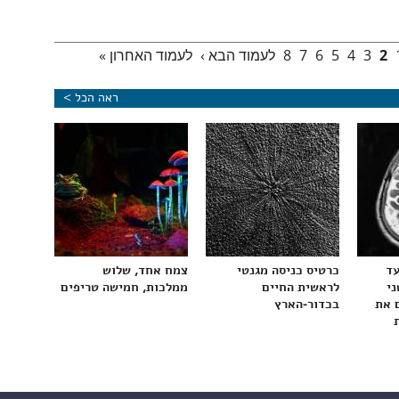
2
3
4
5
6
7
8
לעמוד הבא ›
לעמוד האחרון »
ראה הכל >
עד
כרטיס כניסה מגנטי
צמח אחד, שלוש
ני
לראשית החיים
ממלכות, חמישה טריפים
 את
בכדור-הארץ