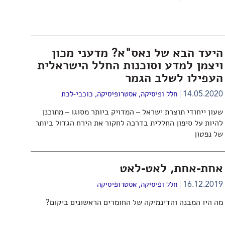
היעד הבא של נאס"א? מדעני מכון
ויצמן למדע וסוכנות החלל הישראלית
העפילו לשלב הגמר
14.05.2020
חלל ופיסיקה
,
אסטרופיסיקה
,
כוכבי-לכת
שעון ייחודי תוצרת ישראל – המדויק ביותר מסוגו – מתוכנן
להיות על סיפון החללית בדרכה לחקור את הירח הגדול ביותר
של נפטון
אחת-אחת, לאט-לאט
16.12.2019
חלל ופיסיקה
,
אסטרופיסיקה
מה היו המבנה והדינמיקה של החומרים הראשונים ביקום?