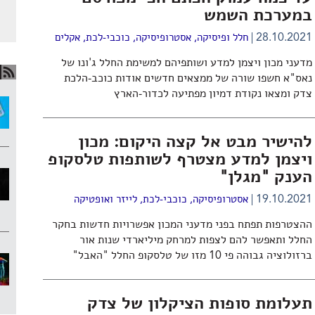
במערכת השמש
28.10.2021
חלל ופיסיקה
,
אסטרופיסיקה
,
כוכבי-לכת
,
אקלים
מדעני מכון ויצמן למדע ושותפיהם למשימת החלל ג'ונו של
נאס"א חשפו שורה של ממצאים חדשים אודות כוכב-הלכת
צדק ומצאו נקודת דמיון מפתיעה לכדור-הארץ
להישיר מבט אל קצה היקום: מכון
ויצמן למדע מצטרף לשותפות טלסקופ
הענק "מגלן"
19.10.2021
אסטרופיסיקה
,
כוכבי-לכת
,
לייזר ואופטיקה
ההצטרפות תפתח בפני מדעני המכון אפשרויות חדשות בחקר
החלל ותאפשר להם לצפות למרחק מיליארדי שנות אור
ברזולוציה גבוהה פי 10 מזו של טלסקופ החלל "האבל"
תעלומת סופות הציקלון של צדק