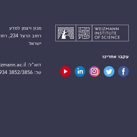
מכון ויצמן למדע
רחוב הרצל 234, רחובות 7610001
ישראל
עקבו אחרינו
דוא"ל:
zmann.ac.il
טל:
 934 3852/3856