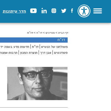
חדר עיתונות
דף הבית
>
הינך נמצא כאן
מגזינים
>
דו"ח
> דו"ח
דו"ח
משולחנו של הנשיא
דו"ח
חדשות מדע בשפה ידי
סטודנטים
אבן דרך
תוצרת המכון
תרבות-אמנות