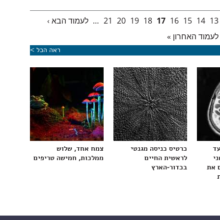
13
14
15
16
17
18
19
20
21
…
לעמוד הבא ›
לעמוד האחרון »
ראה הכל >
עד
כרטיס כניסה מגנטי
צמח אחד, שלוש
ני
לראשית החיים
ממלכות, חמישה טריפים
 את
בכדור-הארץ