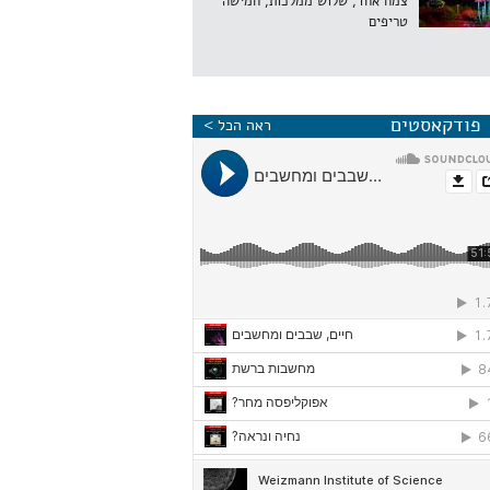
צמח אחד, שלוש ממלכות, חמישה
טריפים
פודקאסטים
ראה הכל >