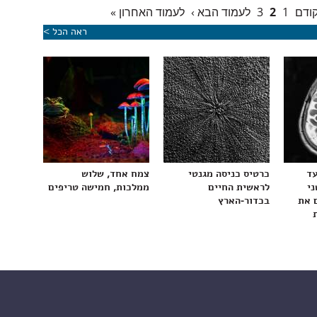
קודם
1
2
3
לעמוד הבא ›
לעמוד האחרון »
ראה הכל >
עד
כרטיס כניסה מגנטי
צמח אחד, שלוש
ני
לראשית החיים
ממלכות, חמישה טריפים
 את
בכדור-הארץ