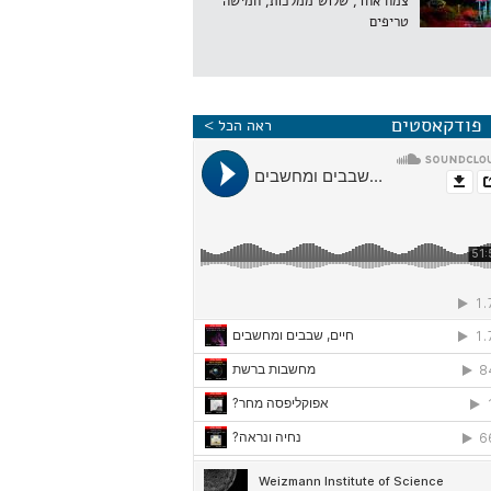
צמח אחד, שלוש ממלכות, חמישה
טריפים
פודקאסטים
ראה הכל >