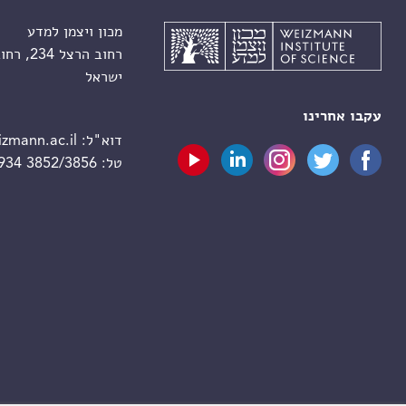
מכון ויצמן למדע
רחוב הרצל 234, רחובות 7610001
ישראל
עקבו אחרינו
דוא"ל:
zmann.ac.il
טל:
 934 3852/3856