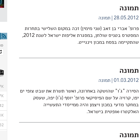
תמונה
28.05.2012
תמונה
פרופ' אברי בן זאב (שני מימין) זכה במקום השלישי בתחרות
המסטרס בטניס שולחן, במסגרת אליפות ישראל לשנת 2012,
שהתקיימה בפסח במכון וינגייט.
תמונה
01.03.2012
תמונה
הסירה "ג'ו" שהושקה באחרונה, ואשר תשרת את שבט צופי ים
יפו, קרויה על שם הפיסיקאי פרופ' יוסף (ג'ו) יפה, שעסק
במחקר מדעי במכון ויצמן והיה ממייסדי התעשייה
האלקטרו-אופטית בישראל.
תמונה