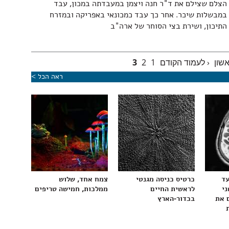
הצלם שצילם את ד"ר חנה ויצמן במעבדתה במכון, עבד
במבשלות שיכר. אחר כך עבד כמכונאי באפריקה ובמזרח
התיכון, ושירת בצי הסוחר של ארה"ב
שון
‹ לעמוד הקודם
1
2
3
ראה הכל >
עד
כרטיס כניסה מגנטי
צמח אחד, שלוש
ני
לראשית החיים
ממלכות, חמישה טריפים
 את
בכדור-הארץ