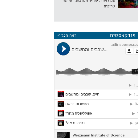
צמח אחד, שלוש ממלכות, חמישה
טריפים
פודקאסטים
ראה הכל >