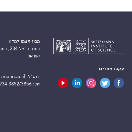
מכון ויצמן למדע
רחוב הרצל 234, רחובות 7610001
ישראל
עקבו אחרינו
דוא"ל:
zmann.ac.il
טל:
 934 3852/3856