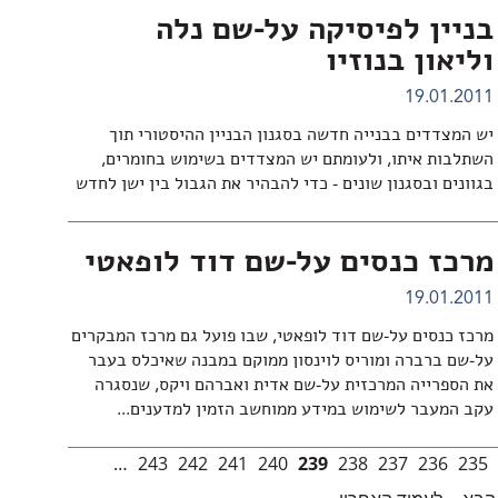
בניין לפיסיקה על-שם נלה
וליאון בנוזיו
19.01.2011
יש המצדדים בבנייה חדשה בסגנון הבניין ההיסטורי תוך
השתלבות איתו, ולעומתם יש המצדדים בשימוש בחומרים,
בגוונים ובסגנון שונים - כדי להבהיר את הגבול בין ישן לחדש
מרכז כנסים על-שם דוד לופאטי
19.01.2011
מרכז כנסים על-שם דוד לופאטי, שבו פועל גם מרכז המבקרים
על-שם ברברה ומוריס לוינסון ממוקם במבנה שאיכלס בעבר
את הספרייה המרכזית על-שם אדית ואברהם ויקס, שנסגרה
עקב המעבר לשימוש במידע ממוחשב הזמין למדענים...
…
243
242
241
240
239
238
237
236
235