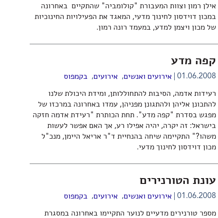
אילן רמון וצוות המעבורת "קולומביה" שהתקיים באחרונה
במכון דוידסון לחינוך מדעי, המאגד את הפעילויות החינוכיות
של מכון ויצמן למדע, במעמד רונה רמון.
קפה מדע
,
,
01.06.2008
אירועים ואנשים
אירועים
בקמפוס
רעידות אדמה, הסיבות להתחוללותן, ומידת היכולת שלנו
להתכונן אליהן ולהתגונן מפניהן, עמדו באחרונה במרכזו של
מפגש בסדרת "קפה מדע". תחת הכותרת "רעידת אדמה חזקה
בישראל: זה יקרה, יהיה אפילו רע, אך האם אפשר לעשות
משהו?" התקיימה שיחה בהנחיית ד"ר אריאל היימן, מנכ"ל
מכון דוידסון לחינוך מדעי.
עונת הטורנירים
,
,
01.06.2008
אירועים ואנשים
אירועים
בקמפוס
מספר טורנירים מדעיים לנוער התקיימו באחרונה במסגרת