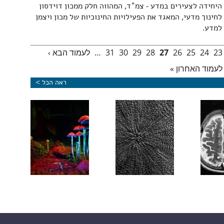
היחידה לצעירים במדע - צמ"ד, המהווה חלק ממכון דוידסון
לחינוך מדעי, המאגד את הפעילויות החינוכיות של מכון ויצמן
למדע.
23
24
25
26
27
28
29
30
31
…
לעמוד הבא ›
לעמוד האחרון »
ראה הכל >
גרה עשויה
נוגדן לדמנציה: צעד בדרך לטיפול
כרטיס כניסה מגנטי
צמח 
בחולי סרטן
חדשני באלצהיימר הרותם את המערכת
לראשית החיים
שלוש
החיסונית
בכדור-הארץ
חמיש