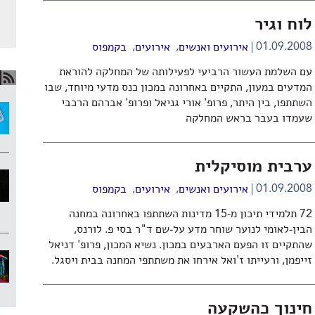
לוח וגיר
,
,
01.09.2008
אירועים ואנשים
אירועים
בקמפוס
עם השלמת העשור הרביעי לפעילותה של המחלקה להוראת
המדעים במעון, התקיים באחרונה במכון כנס מדעי מיוחד, שבו
השתתפו, בין היתר, פרופ' אורי גניאל ופרופ' אברהם הרכבי
שעמדו בעבר בראש המחלקה
ערבית מוסיקלית
,
,
01.09.2008
אירועים ואנשים
אירועים
בקמפוס
72 תלמידי תיכון מ-15 מדינות השתתפו באחרונה במחנה
הבין-לאומי לנוער שוחר מדע על-שם ד"ר בסי פ. לורנס,
שהתקיים זו הפעם הארבעים במכון. נשיא המכון, פרופ' דניאל
זייפמן, ורעייתו ז'ואל אירחו את משתתפי המחנה בבית ויסגל.
חינוך כהשקעה