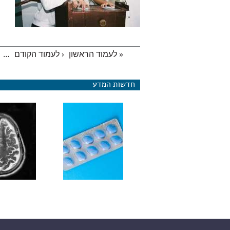
« לעמוד הראשון
‹ לעמוד הקודם
…
עמודים
חדשות המדע
מחקר חדש: ויא
להפחית גרורות 