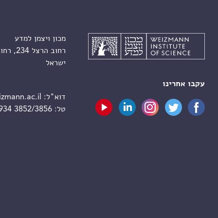
מכון ויצמן למדע
רחוב הרצל 234, רחובות 7610001
ישראל
עקבו אחרינו
דוא"ל:
zmann.ac.il
טל:
 934 3852/3856