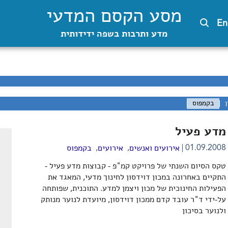
מסע הקסם המדעי
En
מדע ותרבות בשפה ידידותית
ן
בקמפוס
מדע פעיל
,
,
01.09.2008
אירועים ואנשים
אירועים
בקמפוס
טקס הסיום השנתי של פרויקט קמ"פ - קבוצות מדע פעיל -
התקיים באחרונה במכון דוידסון לחינוך מדעי, המאגד את
הפעילות החינוכית של מכון ויצמן למדע. התוכנית, שפותחה
על-ידי ד"ר עובד קדם ממכון דוידסון, מיועדת לנוער מנותק
ולנוער בסיכון