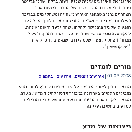
אירגנו את האירועים עילית שלזק, רעות ברקת, שרלי פליישר
ויתר חברי אגודת הסטודנטים של המכון. בשעות אחר
הצהריים נהנו משתתפי האירוע משחייה ומשחקי מים בבריכה,
פעילויות לילדים ומסאז'ים. החגיגות נמשכו לתוך הלילה עם
הופעות של ניר פופליקר ולהקתו, שחר גלעד והאוקראיניות,
להקת False Positive שחבריה סטודנטים במכון, ו"צליל
מכוון" (יצחק קלפטר, שלמה ידוב ושם-טוב לוי), ולהקת
"פאנקנשטיין".
מורים לומדים
,
,
01.09.2008
אירועים ואנשים
אירועים
בקמפוס
הסמינר הבין-לאומי השלישי על-שם משפחת שוורץ למורי מדע
מובילים התקיים באחרונה במכון דוידסון לחינוך מדעי. מטרת
הסמינר לקדם את ההתפתחות המקצועית של מורים מובילים
למדעים בחטיבה עליונה
ניצוצות של מדע