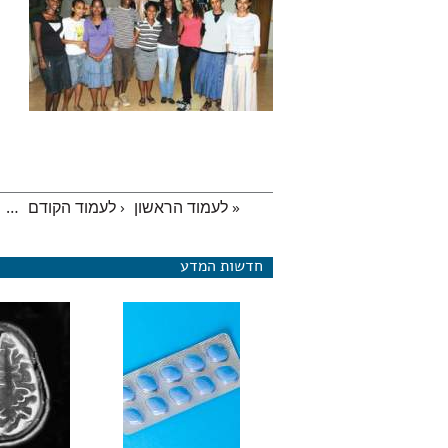
« לעמוד הראשון
‹ לעמוד הקודם
…
עמודים
חדשות המדע
מחקר חדש: ויא
להפחית גרורות 