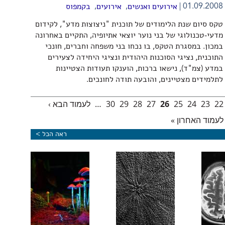
,
,
01.09.2008
אירועים ואנשים
אירועים
בקמפוס
טקס סיום שנת הלימודים של תוכנית "ניצוצות מדע", לקידום
מדעי-טכנולוגי של בני נוער יוצאי אתיופיה, התקיים באחרונה
במכון. במסגרת הטקס, בו נכחו בני משפחה וחברים, חונכי
התוכנית, נציגי הסוכנות היהודית ונציגי היחידה לצעירים
במדע (צמ"ד), נישאו ברכות, הוענקו תעודות הצטיינות
לתלמידים מצטיינים, והובעה תודה לחונכים.
22
23
24
25
26
27
28
29
30
…
לעמוד הבא ›
לעמוד האחרון »
ראה הכל >
גרה עשויה
נוגדן לדמנציה: צעד בדרך לטיפול
כרטיס כניסה מגנטי
צמח 
בחולי סרטן
חדשני באלצהיימר הרותם את המערכת
לראשית החיים
שלוש
החיסונית
בכדור-הארץ
חמיש