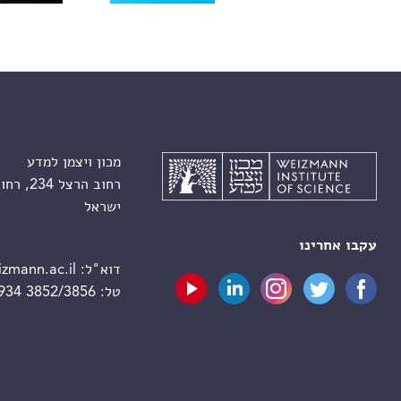
מכון ויצמן למדע
רחוב הרצל 234, רחובות 7610001
ישראל
עקבו אחרינו
דוא"ל:
zmann.ac.il
טל:
 934 3852/3856