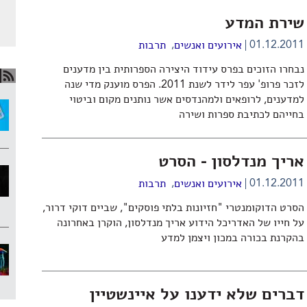
שירת המדע
,
01.12.2011
אירועים ואנשים
תרבות
נבחרו הזוכים בפרס עידוד היצירה הספרותית בין מדענים
לזכר פרופ' עפר לידר לשנת 2011. הפרס מוענק מדי שנה
למדענים, לרופאים ולמהנדסים אשר נותנים מקום וביטוי
בחייהם לכתיבת ספרות ושירה
אריך מנדלסון - הסרט
,
01.12.2011
אירועים ואנשים
תרבות
הסרט הדוקומנטרי "חזיונות בלתי פוסקים", שביים דוקי דרור,
על חייו של האדריכל הידוע אריך מנדלסון, הוקרן באחרונה
בהקרנת בכורה במכון ויצמן למדע
דברים שלא ידענו על איינשטיין