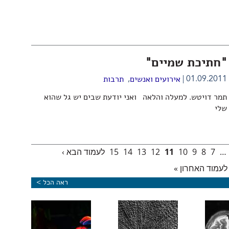
"חתיכת שמיים"
,
01.09.2011
אירועים ואנשים
תרבות
תמר דויטש. למעלה והלאה ואני יודעת שבים יש גל שהוא
שלי
…
7
8
9
10
11
12
13
14
15
לעמוד הבא ›
לעמוד האחרון »
ראה הכל >
גרה עשויה
נוגדן לדמנציה: צעד בדרך לטיפול
כרטיס כניסה מגנטי
צמח 
בחולי סרטן
חדשני באלצהיימר הרותם את המערכת
לראשית החיים
שלוש
החיסונית
בכדור-הארץ
חמיש