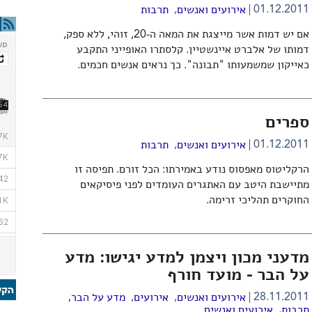
,
01.12.2011
אירועים ואנשים
תרבות
אם יש דמות אשר מייצגת את המאה ה-20, זוהי, ללא ספק,
דמותו של אלברט איינשטיין. קלסתרו האופייני התקבע
כאייקון שמשמעותו "תבונה". כך נראים אנשים חכמים.
ספרים
,
01.12.2011
אירועים ואנשים
תרבות
הרקליטוס מאפסוס נודע באמירתו: הכל זורם. תפיסה זו
מתיישבת היטב עם האתגרים העומדים לפני פיסיקאים
החוקרים תהליכי זרימה.
מדעני מכון ויצמן למדע יגישו: מדע
על הבר - מועד חורף
,
,
28.11.2011
אירועים ואנשים
אירועים
מדע על הבר
,
,
תרבות
אירועים ואנשים