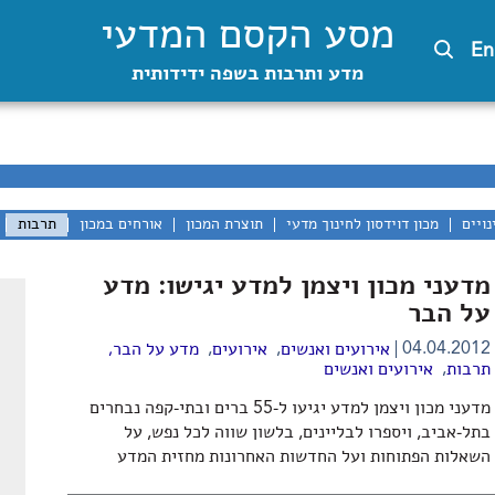
מסע הקסם המדעי
En
מדע ותרבות בשפה ידידותית
נויים
מכון דוידסון לחינוך מדעי
תוצרת המכון
אורחים במכון
תרבות
מדעני מכון ויצמן למדע יגישו: מדע
על הבר
,
,
04.04.2012
אירועים ואנשים
אירועים
מדע על הבר
,
,
תרבות
אירועים ואנשים
מדעני מכון ויצמן למדע יגיעו ל-55 ברים ובתי-קפה נבחרים
בתל-אביב, ויספרו לבליינים, בלשון שווה לכל נפש, על
השאלות הפתוחות ועל החדשות האחרונות מחזית המדע