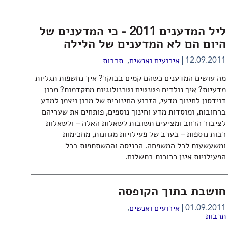
ליל המדענים 2011 - כי המדענים של
היום הם לא המדענים של הלילה
,
12.09.2011
אירועים ואנשים
תרבות
מה עושים המדענים כשהם קמים בבוקר? איך נחשפות תגליות
מדעיות? איך נולדים פטנטים וטכנולוגיות מתקדמות? מכון
דוידסון לחינוך מדעי, הזרוע החינוכית של מכון ויצמן למדע
ברחובות, ומוסדות מדע וחינוך נוספים, פותחים את שעריהם
לציבור הרחב ומציעים תשובות לשאלות האלה – ולשאלות
רבות נוספות – בערב של פעילויות מגוונות, מחכימות
ומשעשעות לכל המשפחה. הכניסה וההשתתפות בכל
הפעילויות אינן כרוכות בתשלום.
חושבת בתוך הקופסה
,
01.09.2011
אירועים ואנשים
תרבות