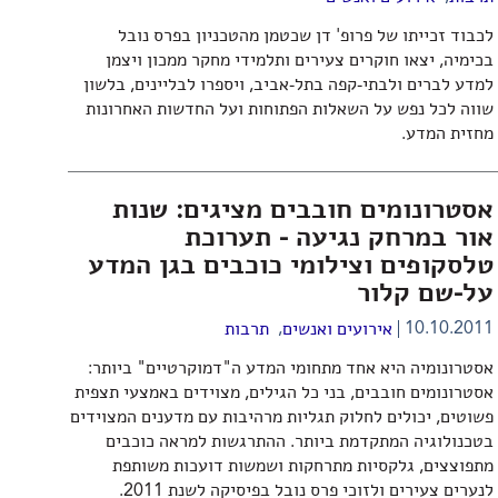
לכבוד זכייתו של פרופ' דן שכטמן מהטכניון בפרס נובל
בכימיה, יצאו חוקרים צעירים ותלמידי מחקר ממכון ויצמן
למדע לברים ולבתי-קפה בתל-אביב, ויספרו לבליינים, בלשון
שווה לכל נפש על השאלות הפתוחות ועל החדשות האחרונות
מחזית המדע.
אסטרונומים חובבים מציגים: שנות
אור במרחק נגיעה - תערוכת
טלסקופים וצילומי כוכבים בגן המדע
על-שם קלור
,
10.10.2011
אירועים ואנשים
תרבות
אסטרונומיה היא אחד מתחומי המדע ה"דמוקרטיים" ביותר:
אסטרונומים חובבים, בני כל הגילים, מצוידים באמצעי תצפית
פשוטים, יכולים לחלוק תגליות מרהיבות עם מדענים המצוידים
בטכנולוגיה המתקדמת ביותר. ההתרגשות למראה כוכבים
מתפוצצים, גלקסיות מתרחקות ושמשות דועכות משותפת
לנערים צעירים ולזוכי פרס נובל בפיסיקה לשנת 2011.