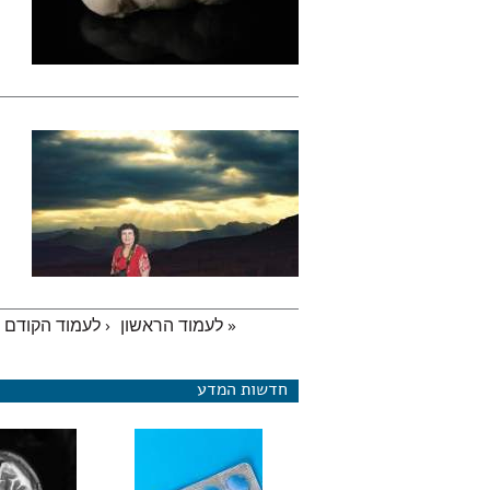
« לעמוד הראשון
‹ לעמוד הקודם
עמודים
חדשות המדע
מחקר חדש: ויא
להפחית גרורות 