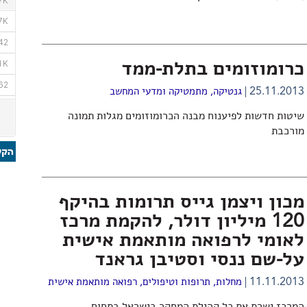
כרומוזומים בתלת-ממד
25.11.2013
גנטיקה
,
מתמטיקה ומדעי המחשב
שיטות חדשות לפיענוח מבנה הכרומוזומים מגלות תמונה
מורכבת
מכון ויצמן גייס תרומות בהיקף
120 מיליון דולר, להקמת מרכז
לאומי לרפואה מותאמת אישית
על-שם ננסי וסטיבן גראנד
11.11.2013
מחלות, תרופות וטיפולים
,
רפואה מותאמת אישית
המרכז ישרת את כל קהילת המחקר בישראל בתחום