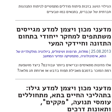
הגילוי הושג בזכות פיתוח מודלים מתמטיים לניתוח התנהגות
חברתית של עכברים, בתנאים כמו-טבעיים
מדעני מכון ויצמן למדע מגייסים
משתתפים למחקר ייחודי בתחום
התזונה וחיידקי המעי
25.08.2013
מחלות, תרופות וטיפולים
,
ביולוגיה מולקולרית של
התא
,
אימונולוגיה
,
מתמטיקה ומדעי המחשב
אלו מזונות מתאימים ובריאים ביותר עבורכם? כיצד מושפעת
רמת הסוכר בדמכם מאכילת תפוח בדבש או ארוחת חג מלאה?
מדעני מכון ויצמן למדע גילו:
בתהליכי החיים בתא, מתחוללים
עומסי תנועה, "פקקים",
ותאונות דרכים