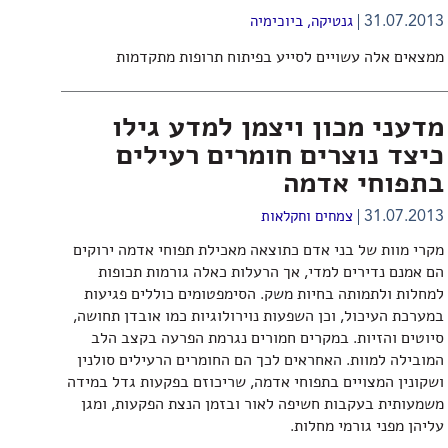
31.07.2013
גנטיקה
,
ביוכימיה
ממצאים אלה עשויים לסייע בפיתוח תרופות מתקדמות
מדעני מכון ויצמן למדע גילו
כיצד נוצרים חומרים רעילים
בתפוחי אדמה
31.07.2013
צמחים וחקלאות
מקרי מוות של בני אדם כתוצאה מאכילת תפוחי אדמה ירוקים
הם אמנם נדירים למדי, אך הרעלות כאלה גורמות תכופות
למחלות ולתמותה בחיות משק. הסימפטומים כוללים פגיעות
במערכת העיכול, וכן השפעות נוירולוגיות כמו אובדן תחושה,
סיוטים והזיות. במקרים חמורים נגרמת הפרעה בקצב הלב
המובילה למוות. האחראים לכך הם החומרים הרעילים סולנין
ושקונין המצויים בתפוחי אדמה, שריכוזם בפקעות גדל במידה
משמעותית בעקבות חשיפה לאור ובזמן הנצת הפקעות, ומגן
עליהן מפני גורמי מחלות.