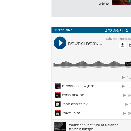
טריפים
פודקאסטים
ראה הכל >