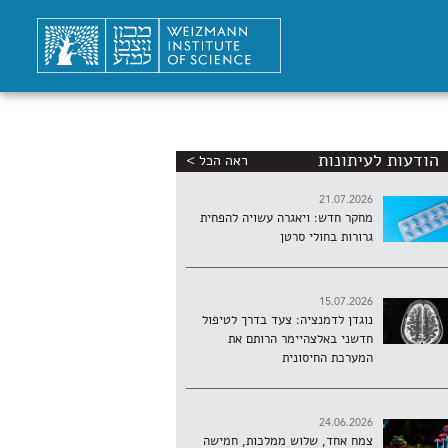
הודעות לעיתונות
ראה הכל >
21.07.2026
מחקר חדש: ויאגרה עשויה להפחית
גרורות בחולי סרטן
15.07.2026
נוגדן לדמנציה: צעד בדרך לטיפול
חדשני באלצהיימר הרותם את
המערכת החיסונית
24.06.2026
צמח אחד, שלוש ממלכות, חמישה