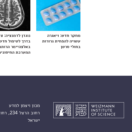
מחקר חדש: ויאגרה
נוגדן לדמנציה: צ
עשויה להפחית גרורות
בדרך לטיפול חדש
בחולי סרטן
באלצהיימר הרותם
המערכת החיסונית
מכון ויצמן למדע
רחוב הרצל 234, רחובות 7610001
ישראל