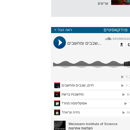
טריפים
פודקאסטים
ראה הכל >