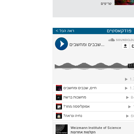
טריפים
פודקאסטים
ראה הכל >