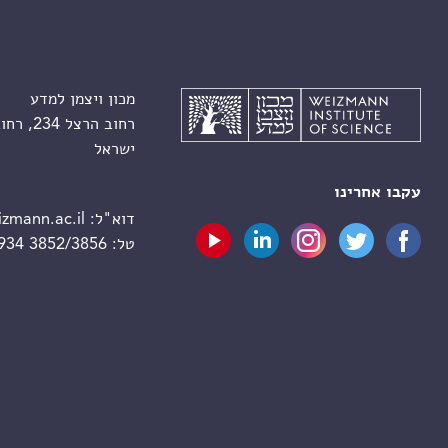
מכון ויצמן למדע
רחוב הרצל 234, רחובות 7610001
ישראל
עקבו אחרינו
דוא"ל:
zmann.ac.il
טל:
 934 3852/3856