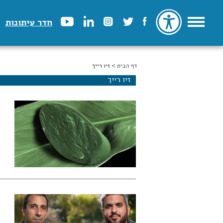
חדר עיתונות
דף הבית
הינך נמצא כאן
> זיו רייך
זיו רייך