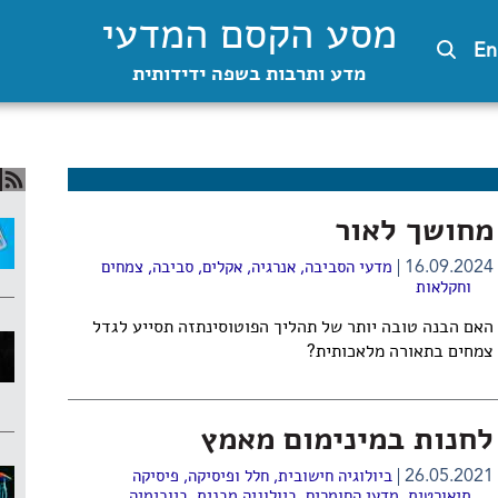
מסע הקסם המדעי
En
מדע ותרבות בשפה ידידותית
מחושך לאור
16.09.2024
מדעי הסביבה
,
אנרגיה
,
אקלים
,
סביבה
,
צמחים
וחקלאות
האם הבנה טובה יותר של תהליך הפוטוסינתזה תסייע לגדל
צמחים בתאורה מלאכותית?
לחנות במינימום מאמץ
26.05.2021
ביולוגיה חישובית
,
חלל ופיסיקה
,
פיסיקה
תיאורטית
,
מדעי החומרים
,
ביולוגיה מבנית
,
ביוכימיה