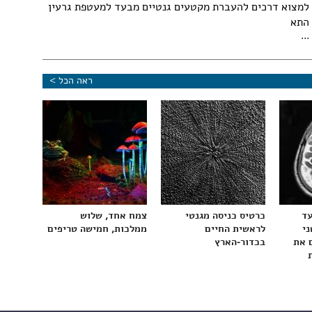
למצוא דרכים להעברת מקטעים גנטיים מבעד למעטפת גרעין
התא
...
ראה הכל >
עד
כרטיס כניסה מגנטי
צמח אחד, שלוש
ני
לראשית החיים
ממלכות, חמישה טריפים
 את
בכדור-הארץ