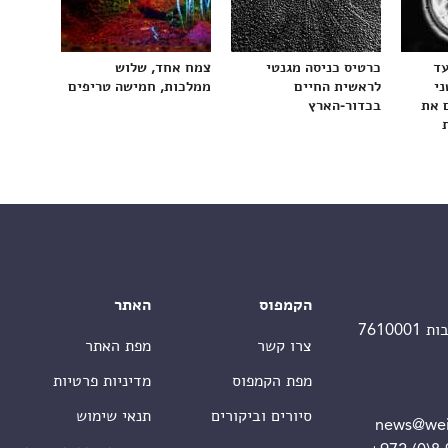
עד
כרטיס כניסה מגנטי
צמח אחד, שלוש
ני
לראשית החיים
ממלכות, חמישה טריפים
 את
בכדור-הארץ
הקמפוס
האתר
צרו קשר
מפת האתר
מפת הקמפוס
מדיניות פרטיות
סיורים וביקורים
תנאי שימוש
news@wei