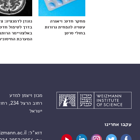
מחקר חדש: ויאגרה
נוגדן לדמנציה: צ
עשויה להפחית גרורות
בדרך לטיפול חדש
בחולי סרטן
באלצהיימר הרותם
המערכת החיסונית
מכון ויצמן למדע
רחוב הרצל 234, רחובות 7610001
ישראל
עקבו אחרינו
דוא"ל:
zmann.ac.il