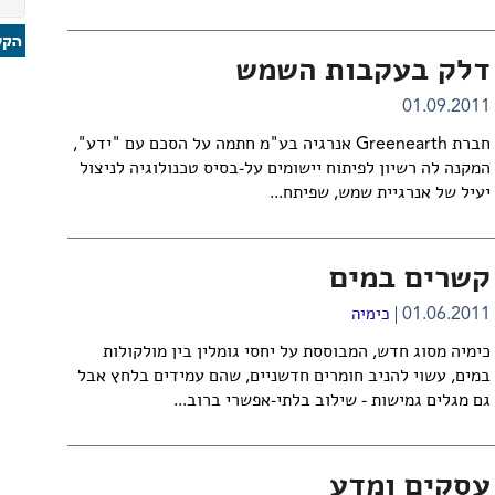
דלק בעקבות השמש
01.09.2011
חברת Greenearth אנרגיה בע"מ חתמה על הסכם עם "ידע",
המקנה לה רשיון לפיתוח יישומים על-בסיס טכנולוגיה לניצול
יעיל של אנרגיית שמש, שפיתח...
קשרים במים
01.06.2011
כימיה
כימיה מסוג חדש, המבוססת על יחסי גומלין בין מולקולות
במים, עשוי להניב חומרים חדשניים, שהם עמידים בלחץ אבל
גם מגלים גמישות - שילוב בלתי-אפשרי ברוב...
עסקים ומדע