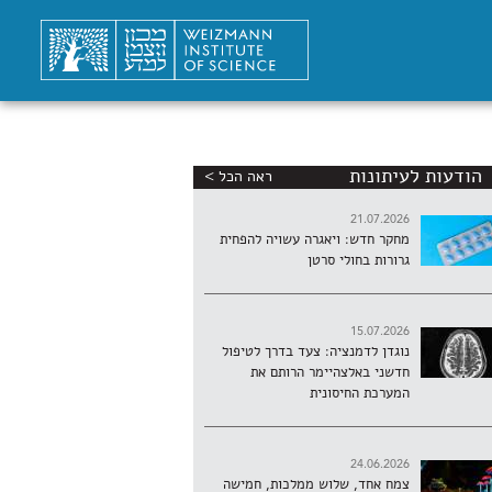
הודעות לעיתונות
ראה הכל >
21.07.2026
מחקר חדש: ויאגרה עשויה להפחית
גרורות בחולי סרטן
15.07.2026
נוגדן לדמנציה: צעד בדרך לטיפול
חדשני באלצהיימר הרותם את
המערכת החיסונית
24.06.2026
צמח אחד, שלוש ממלכות, חמישה