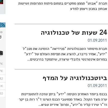
חברת "אבוט" תממן מחקרים בתחום פיתוח התרופות ושיטות
אבחון במכון ויצמן למדע
24 שעות של טכנולוגיה
01.09.2011
חברת מיסחור הטכנולוגיות "פנידיאה" הזמינה את מנכ"ל
"ידע", אמיר נייברג, להציג את תפיסת העולם של "ידע"
בפורום אינטרנטי גלובלי שיצרה, שיתמקד בהיבטים...
ביוטכנולוגיה על המדף
01.09.2011
בכנס ביומד האחרון הקימה "ידע" ביתן שזכה להתעניינות
ערה מצד הקהל. באחד ממושבי הכנס הציגו ד"ר רות בן יקר
וד"ר שירז קליר מ"ידע", ופרופ' אירית שגיא...