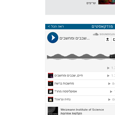
טריפים
פודקאסטים
ראה הכל >