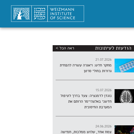
הודעות לעיתונות
ראה הכל >
21.07.2026
מחקר חדש: ויאגרה עשויה להפחית
גרורות בחולי סרטן
15.07.2026
נוגדן לדמנציה: צעד בדרך לטיפול
חדשני באלצהיימר הרותם את
המערכת החיסונית
24.06.2026
צמח אחד, שלוש ממלכות, חמישה