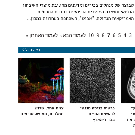
קבוצה של מנהלים בכירים ומדענים מחטיבת מוצרי האיבחון
הרפואי וחטיבת המוצרים הרפואיים בחברת התרופות
האמריקאית הגדולה, "אבוט", השתתפה באחרונה במכון...
3
4
5
6
7
8
9
10
לעמוד הבא ›
לעמוד האחרון »
ראה הכל >
עד
כרטיס כניסה מגנטי
צמח אחד, שלוש
ני
לראשית החיים
ממלכות, חמישה טריפים
 את
בכדור-הארץ