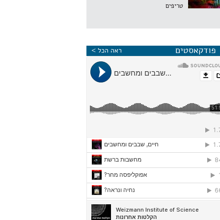
טריפים
פודקאסטים
ראה הכל >