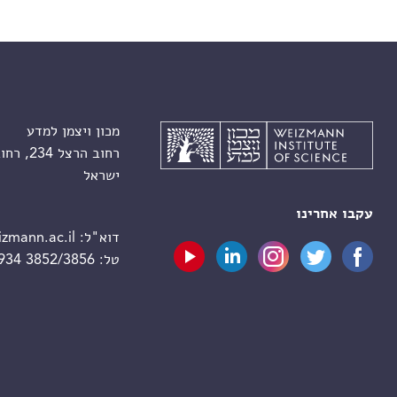
מכון ויצמן למדע
רחוב הרצל 234, רחובות 7610001
ישראל
עקבו אחרינו
דוא"ל:
zmann.ac.il
טל:
 934 3852/3856