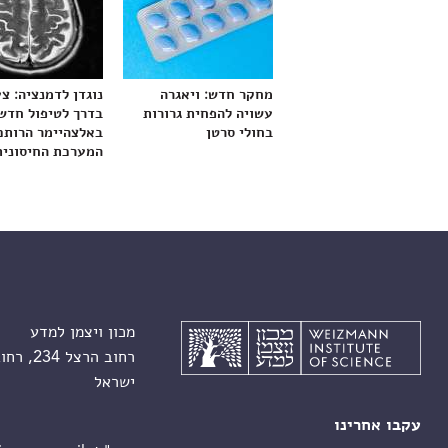
מחקר חדש: ויאגרה
נוגדן לדמנציה: צ
עשויה להפחית גרורות
בדרך לטיפול חדש
בחולי סרטן
באלצהיימר הרותם
המערכת החיסונית
מכון ויצמן למדע
רחוב הרצל 234, רחובות 7610001
ישראל
עקבו אחרינו