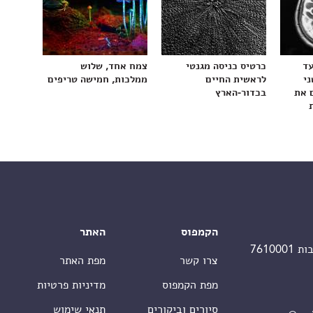
עד
כרטיס כניסה מגנטי
צמח אחד, שלוש
ני
לראשית החיים
ממלכות, חמישה טריפים
 את
בכדור-הארץ
הקמפוס
האתר
צרו קשר
מפת האתר
מפת הקמפוס
מדיניות פרטיות
סיורים וביקורים
תנאי שימוש