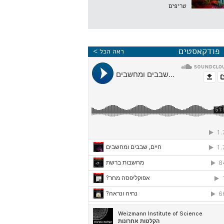
טריפים
פודקאסטים
ראה הכל >