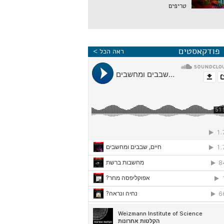
טריפים
פודקאסטים
ראה הכל >