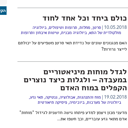
כולם ביחד וכל אחד לחוד
10.05.2018
סרטן
,
מחלות, תרופות וטיפולים
,
ביולוגיה
מולקולרית של התא
,
ביולוגיה מבנית
,
שיטות איבחון ותרופות
האם מנגנונים שונים של נדידת תאי סרטן משפיעים על יכולתם
לייצר גרורות?
לגדל מוחות מיניאטוריים
במעבדה – ולגלות כיצד נוצרים
הקפלים במוח האדם
19.02.2018
מוח והתנהגות
,
אבולוציה
,
גנטיקה
,
תאי גזע
,
ביולוגיה של מערכות
,
ביוכימיה
,
פיסיקה תיאורטית
מדעני מכון ויצמן למדע פיתחו גישה חדשנית לגידול "מוחות"
אדם מתאי גזע עובריים, וכך חשפו את...