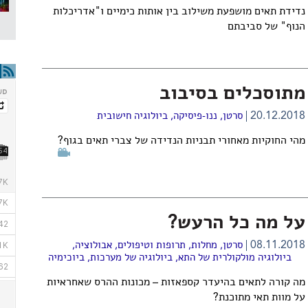
נדידת תאים מושפעת משילוב בין אותות כימיים ו"אדריכלות
הנוף" של סביבתם
מתוסכלים בסיבוב
20.12.2018
סרטן
,
ננו-פיסיקה
,
ביולוגיה חישובית
מהי החוקיות מאחורי תבניות הנדידה של צברי תאים בגוף?
על מה כל הרעש?
08.11.2018
סרטן
,
מחלות, תרופות וטיפולים
,
אבולוציה
,
ביולוגיה מולקולרית של התא
,
ביולוגיה של מערכות
,
ביוכימיה
מה קורה לתאים בהיעדר קספאזות – מכונות ההרס שאחראיות
על מוות תאי מתוכנת?