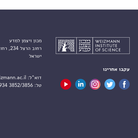
מכון ויצמן למדע
רחוב הרצל 234, רחובות 7610001
ישראל
עקבו אחרינו
דוא"ל:
zmann.ac.il
טל:
 934 3852/3856