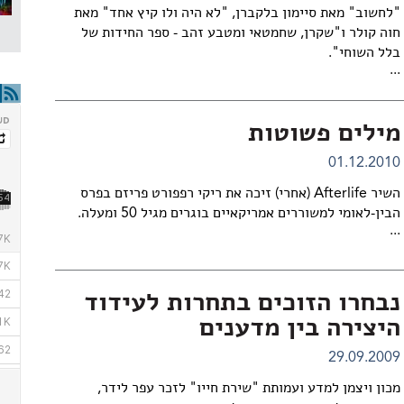
"לחשוב" מאת סיימון בלקברן, "לא היה ולו קיץ אחד" מאת
חוה קולר ו"שקרן, שחמטאי ומטבע זהב - ספר החידות של
בלל השוחי".
...
מילים פשוטות
01.12.2010
השיר Afterlife (אחרי) זיכה את ריקי רפפורט פריזם בפרס
הבין-לאומי למשוררים אמריקאיים בוגרים מגיל 50 ומעלה.
...
נבחרו הזוכים בתחרות לעידוד
היצירה בין מדענים
29.09.2009
מכון ויצמן למדע ועמותת "שירת חייו" לזכר עפר לידר,