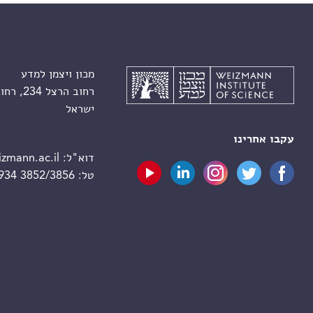
מכון ויצמן למדע
רחוב הרצל 234, רחובות 7610001
ישראל
עקבו אחרינו
דוא"ל:
zmann.ac.il
טל:
 934 3852/3856