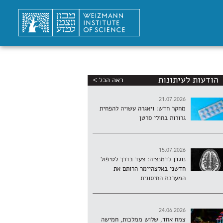
הודעות לעיתונות
ראה הכל >
21.07.2026
מחקר חדש: ויאגרה עשויה להפחית
גרורות בחולי סרטן
15.07.2026
נוגדן לדמנציה: צעד בדרך לטיפול
חדשני באלצהיימר הרותם את
המערכת החיסונית
24.06.2026
צמח אחד, שלוש ממלכות, חמישה