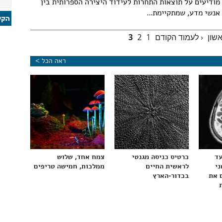
מודיעים על תוצאות התחרות לעידוד היצירה הספרותית בין
אנשי מדע, שמתקיימת...
שון
‹ לעמוד הקודם
1
2
3
ראה הכל >
עד
כרטיס כניסה מגנטי
צמח אחד, שלוש
ני
לראשית החיים
ממלכות, חמישה טריפים
 את
בכדור-הארץ