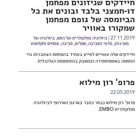
חיידקים שניזונים מפחמן
דו-חמצני בלבד ובונים את כל
הביומסה של גופם מפחמן
שמקורו באוויר
27.11.2019
ביולוגיה מולקולרית של התא
,
ביולוגיה של
מערכות
,
מדעי הסביבה
,
אקלים
,
סביבה
,
צמחים וחקלאות
חיידקים אלה עשויים לסייע בעתיד בהפחתת הצטברות גזי
החממה באטמוספירה ובמאבק בהתחממות הגלובלית
פרופ' רון מילוא
22.05.2019
פרופ' רון מילוא נבחר כחבר בארגון האירופי לביולוגיה
מולקולרית EMBO.