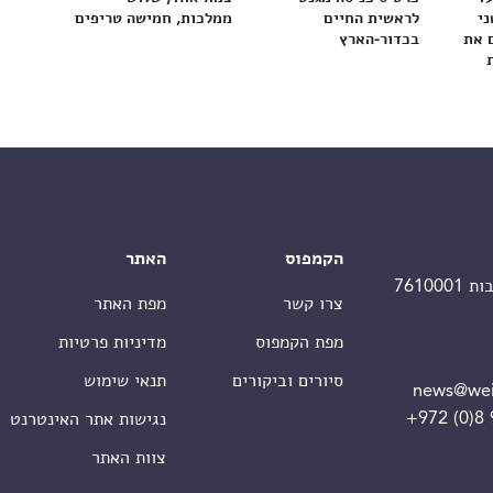
ני
לראשית החיים
ממלכות, חמישה טריפים
 את
בכדור-הארץ
הקמפוס
האתר
צרו קשר
מפת האתר
מפת הקמפוס
מדיניות פרטיות
סיורים וביקורים
תנאי שימוש
news@wei
+972 (0)8
נגישות אתר האינטרנט
צוות האתר