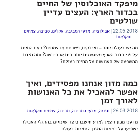
מיפקד האוכלוסין של החיים
בכדור הארץ: העצים עדיין
שולטים
22.05.2018
אבולוציה
,
מדעי הסביבה
,
אקלים
,
סביבה
,
צמחים
וחקלאות
מה יש בעולם יותר – חיידקים, פטריות או צמחים? האם החיים
על פני כדור הארץ משגשגים יותר בים או ביבשה? ומה מידת
ההשפעה של האנושות על החיים בעולם?
כמה מזון אנחנו מפסידים, ואיך
אפשר להאכיל את כל האנושות
לאורך זמן
26.03.2018
תזונה
,
מדעי הסביבה
,
סביבה
,
צמחים וחקלאות
מדעני מכון ויצמן למדע חישבו כיצד שינויים בהרגלי האכילה
ישפיעו על כמויות המזון הזמינות בעולם