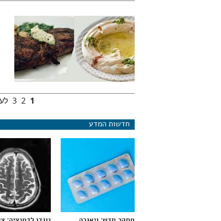
1
2
3
לעמ
עמודים
חדשות המדע
מחקר חדש: ויאגרה
נוגדן לדמנציה: צ