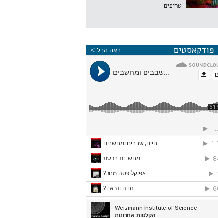
טריפים
פודקאסטים
ראה הכל >