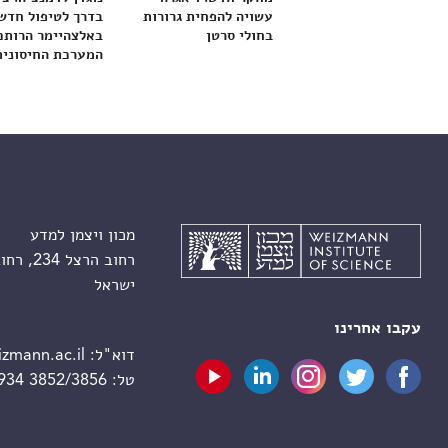
עשויה להפחית גרורות
בדרך לטיפול חדש
בחולי סרטן
באלצהיימר הרותם
המערכת החיסונית
מכון ויצמן למדע
רחוב הרצל 234, רחובות 7610001
ישראל
עקבו אחרינו
דוא"ל:
zmann.ac.il
טל:
 934 3852/3856