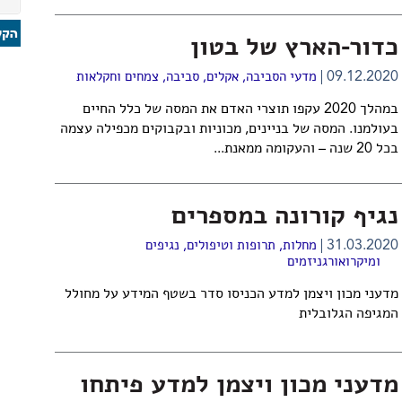
כדור-הארץ של בטון
09.12.2020
מדעי הסביבה
,
אקלים
,
סביבה
,
צמחים וחקלאות
במהלך 2020 עקפו תוצרי האדם את המסה של כלל החיים
בעולמנו. ​המסה של בניינים, מכוניות ובקבוקים מכפילה עצמה
בכל 20 שנה – והעקומה ממאנת...
נגיף קורונה במספרים
31.03.2020
מחלות, תרופות וטיפולים
,
נגיפים
ומיקרואורגניזמים
מדעני מכון ויצמן למדע הכניסו סדר בשטף המידע על מחולל
המגיפה הגלובלית
מדעני מכון ויצמן למדע פיתחו