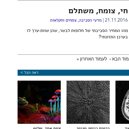
חי, צומח, משתלם
21.11.2016
מדעי הסביבה
,
צמחים וחקלאות
מהו המחיר הסביבתי של חלופות לבשר, שהן שוות-ערך לו
בערכן התזונתי?
וד הבא ›
לעמוד האחרון »
ראה הכל >
עד
כרטיס כניסה מגנטי
צמח אחד, שלוש