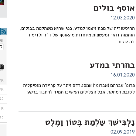
אוסף בולים
12.03.2020
ההיסטוריה של מכון ויצמן למדע, כפי שהיא משתקפת בבולים,
חותמות דואר ומעטפות מיוחדות מהאוסף של ד"ר ולדימיר
ברנשטם
בחרתי במדע
16.01.2020
פרופ' אברהם (אברומי) אמסטרדם ויתר על קריירה מוסיקלית
לטובת המחקר, אבל הצלילים המשיכו תמיד להתנגן ברקע
נַלְבִּישֵׁךְ שַׂלְמַת בֶּטוֹן וָמֶלֶט
02.09.2019