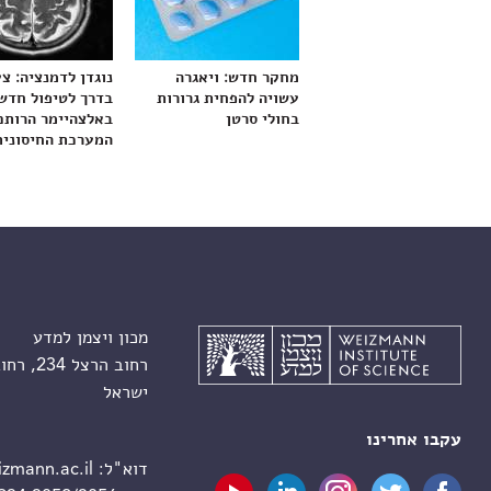
מחקר חדש: ויאגרה
נוגדן לדמנציה: צ
עשויה להפחית גרורות
בדרך לטיפול חדש
בחולי סרטן
באלצהיימר הרותם
המערכת החיסונית
מכון ויצמן למדע
רחוב הרצל 234, רחובות 7610001
ישראל
עקבו אחרינו
דוא"ל:
zmann.ac.il