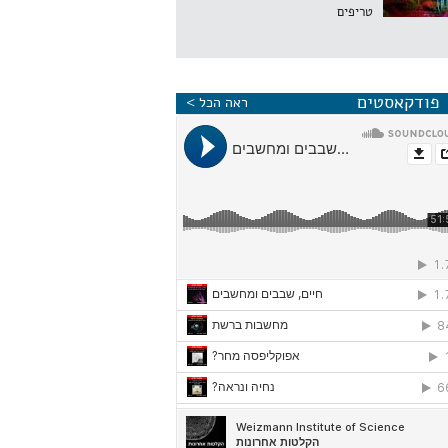
טריפים
פודקאסטים
ראה הכל >