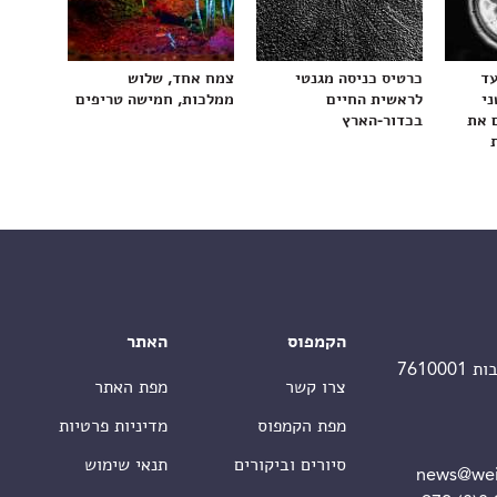
עד
כרטיס כניסה מגנטי
צמח אחד, שלוש
ני
לראשית החיים
ממלכות, חמישה טריפים
 את
בכדור-הארץ
הקמפוס
האתר
צרו קשר
מפת האתר
מפת הקמפוס
מדיניות פרטיות
סיורים וביקורים
תנאי שימוש
news@wei