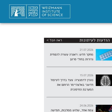
הודעות לעיתונות
ראה הכל >
21.07.2026
מחקר חדש: ויאגרה עשויה להפחית
גרורות בחולי סרטן
15.07.2026
נוגדן לדמנציה: צעד בדרך לטיפול
חדשני באלצהיימר הרותם את
המערכת החיסונית
24.06.2026
צמח אחד, שלוש ממלכות, חמישה