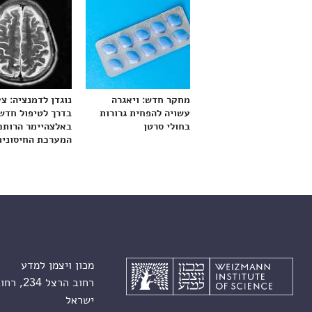
מחקר חדש: ויאגרה
נוגדן לדמנציה: צ
עשויה להפחית גרורות
בדרך לטיפול חדש
בחולי סרטן
באלצהיימר הרותם
המערכת החיסונית
מכון ויצמן למדע
רחוב הרצל 234, רחובות 7610001
ישראל