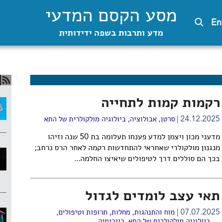
מסע הקסם המדעי
En
מדע ותרבות בשפה ידידותית
רקמות קמות לתחייה
24.12.2025
סרטן
,
אבולוציה
,
ביולוגיה מולקולרית של התא
מדעני מכון ויצמן למדע פענחו תעלומה בת 50 שנה וזיהו
מנגנון מולקולרי שאחראי להתחדשות רקמה לאחר הרס נרחב;
בכך הם סוללים דרך לטיפולים שיאיצו החלמה...
תאי עצב לומדים לגדול
07.07.2025
מוח והתנהגות
,
מחלות, תרופות וטיפולים
,
ביולוגיה מולקולרית של התא
,
ביוכימיה