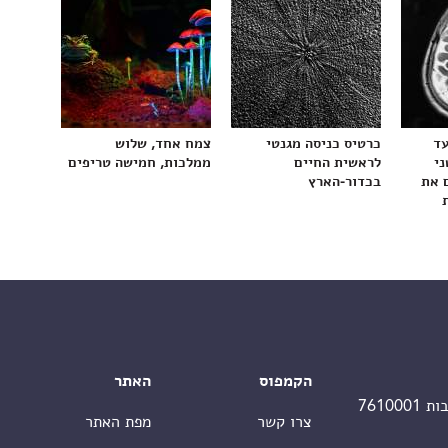
עד
כרטיס כניסה מגנטי
צמח אחד, שלוש
ני
לראשית החיים
ממלכות, חמישה טריפים
 את
בכדור-הארץ
הקמפוס
האתר
צרו קשר
מפת האתר