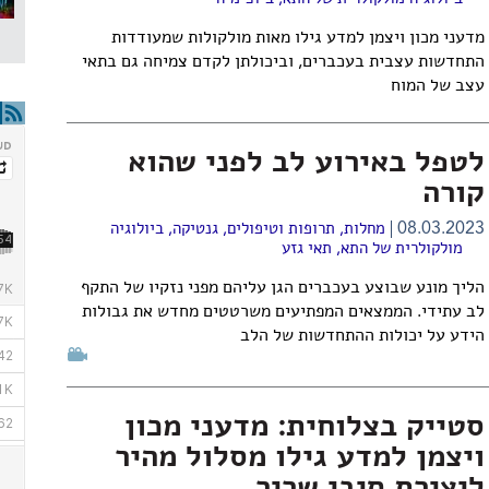
מדעני מכון ויצמן למדע גילו מאות מולקולות שמעודדות
התחדשות עצבית בעכברים, וביכולתן לקדם צמיחה גם בתאי
עצב של המוח
לטפל באירוע לב לפני שהוא
קורה
08.03.2023
מחלות, תרופות וטיפולים
,
גנטיקה
,
ביולוגיה
מולקולרית של התא
,
תאי גזע
הליך מונע שבוצע בעכברים הגן עליהם מפני נזקיו של התקף
לב עתידי. הממצאים המפתיעים משרטטים מחדש את גבולות
הידע על יכולות ההתחדשות של הלב
סטייק בצלוחית: מדעני מכון
ויצמן למדע גילו מסלול מהיר