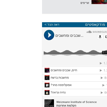
טריפים
פודקאסטים
ראה הכל >