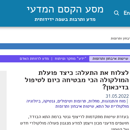
מסע הקסם המדעי
En
מדע ותרבות בשפה ידידותית
בחון ותרופות
שיטות איבחון ותרופות
"ידע" מחקר ופיתוח
מדע לרווחת האדם
לצלוח את התעלה: כיצד פועלת
המולקולה הכי מבטיחה כיום לטיפול
בדיכאון?
31.05.2022
מוח והתנהגות
,
מחלות, תרופות וטיפולים
,
גנטיקה
,
ביולוגיה
מולקולרית של התא
,
שיטות איבחון ותרופות
בעזרת שיטות מתקדמות לריצוף גנטי ברמת התא הבודד,
חושפים מדעני מכון ויצמן למדע מנגנון פעולה מולקולרי חדש
של קטמין