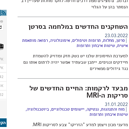
וברמב"ם מציגים מפת דרכים חדשה לחקר מחלות שעדיין רב
הנסתר בהן על הגלוי
השחקנים החדשים במלחמה בסרטן
23.03.2022
סרטן
,
מחלות, תרופות וטיפולים
,
אימונולוגיה
,
רפואה מותאמת
אישית
,
שיטות איבחון ותרופות
למערכת החיסונית שלנו יש נשק חזק ומדויק להשמדת
חיידקים ונגיפים. ייתכן שבעתיד אפשר יהיה לרתום אותו גם
נגד גידולים ממאירים
מבעד לרקמות: החיים החדשים של
סריקות ה-MRI
31.01.2022
מוח והתנהגות
,
גנטיקה
,
יישומים טכנולוגיים
,
ביוטכנולוגיה
,
שיטות איבחון ותרופות
מדעני מכון ויצמן למדע "הזריקו" צבע לסריקות MRI.