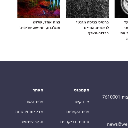
עד
כרטיס כניסה מגנטי
צמח אחד, שלוש
ני
לראשית החיים
ממלכות, חמישה טריפים
 את
בכדור-הארץ
הקמפוס
האתר
צרו קשר
מפת האתר
מפת הקמפוס
מדיניות פרטיות
סיורים וביקורים
תנאי שימוש
news@wei