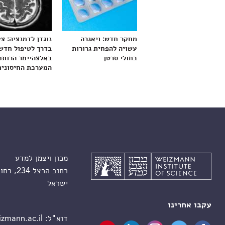
מחקר חדש: ויאגרה
נוגדן לדמנציה: צ
עשויה להפחית גרורות
בדרך לטיפול חדש
בחולי סרטן
באלצהיימר הרותם
המערכת החיסונית
מכון ויצמן למדע
רחוב הרצל 234, רחובות 7610001
ישראל
עקבו אחרינו
דוא"ל:
zmann.ac.il