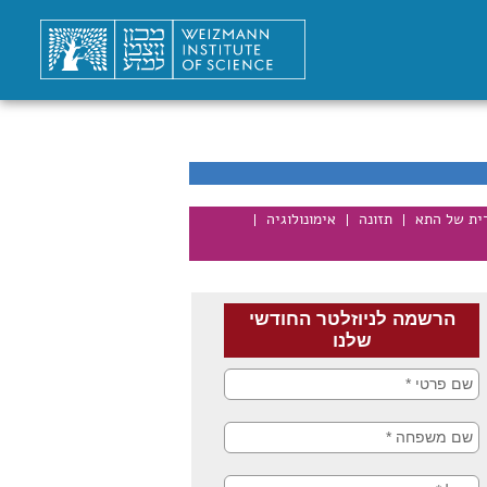
רית של התא
תזונה
אימונולוגיה