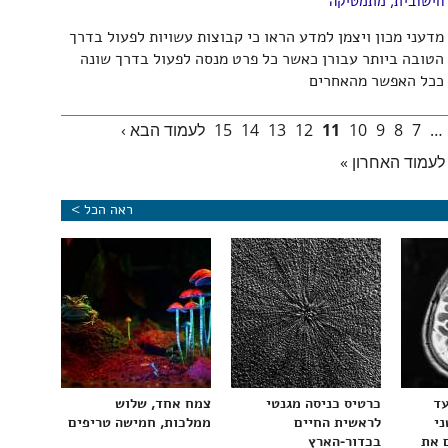
חישובית
,
מתמטיקה
מדעני מכון ויצמן למדע הראו כי קבוצות עשויות לפעול בדרך
הטובה ביותר עבורן כאשר כל פרט מנסה לפעול בדרך שונה
ככל האפשר מהאחרים
…
7
8
9
10
11
12
13
14
15
לעמוד הבא ›
לעמוד האחרון »
ראה הכל >
עד
כרטיס כניסה מגנטי
צמח אחד, שלוש
ני
לראשית החיים
ממלכות, חמישה טריפים
 את
בכדור-הארץ