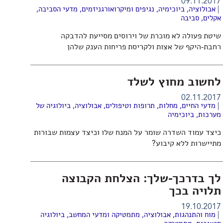
09.11.2017
אבולוציה
,
ביוכימיה
,
נגיפים ומיקרואורגניזמים
,
מדעי הסביבה
,
אקלים
,
סביבה
שיטת פעולה לא מוכרת של וירוסים מסייעת להדבקה
רחבת-היקף של אצות ולקריסת פריחות הענק שלהן
לחשוב מחוץ לשלד
02.11.2017
מדעי החיים
,
מחלות, תרופות וטיפולים
,
אבולוציה
,
ביולוגיה של
מערכות
,
ביוכימיה
כיצד עמוד השדרה שומר על המנח שלו וכיצד עצמות שבורות
מתיישרות ללא קיבוע?
לך בדרכך-שלך: הצלחת הקבוצה
תלויה בכך
19.10.2017
מוח והתנהגות
,
אבולוציה
,
מתמטיקה ומדעי המחשב
,
ביולוגיה