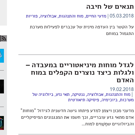
תנאים של חיבה
05.03.2018
מדעי החיים
,
מוח והתנהגות
,
אבולוציה
,
פוריות
על הקשר בין העדפה מינית של עכברים לפעילות מערכת
התגמול במוחם
לגדל מוחות מיניאטוריים במעבדה –
ולגלות כיצד נוצרים הקפלים במוח
האדם
19.02.2018
מוח והתנהגות
,
אבולוציה
,
גנטיקה
,
תאי גזע
,
ביולוגיה של
מערכות
,
ביוכימיה
,
פיסיקה תיאורטית
מדעני מכון ויצמן למדע פיתחו גישה חדשנית לגידול "מוחות"
אדם מתאי גזע עובריים, וכך חשפו את המנגנונים הפיסיקליים
והביולוגיים שמְשַׁוִּים למוח...