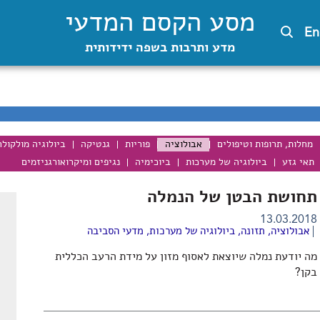
מסע הקסם המדעי
En
מדע ותרבות בשפה ידידותית
מחלות, תרופות וטיפולים
אבולוציה
פוריות
גנטיקה
ביולוגיה מולקול
תאי גזע
ביולוגיה של מערכות
ביוכימיה
נגיפים ומיקרואורגניזמים
תחושת הבטן של הנמלה
13.03.2018
אבולוציה
,
תזונה
,
ביולוגיה של מערכות
,
מדעי הסביבה
מה יודעת נמלה שיוצאת לאסוף מזון על מידת הרעב הכללית
בקן?