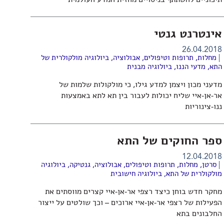
תיכוניים להשתתף בניסויים מחזית המדע העולמית
אינטרנט גנטי
26.04.2018
מחלות, תרופות וטיפולים
,
אבולוציה
,
ביולוגיה מולקולרית של
התא
,
מדעי הננו
,
ביולוגיה מבנית
מדעני מכון ויצמן למדע גילו, כי מולקולות שלמות של
אר-אן-איי שליח יכולות לעבור בין תא לתא באמצעות
ננו-צינוריות
ספר החוקים של התא
12.04.2018
סרטן
,
מחלות, תרופות וטיפולים
,
אבולוציה
,
גנטיקה
,
ביולוגיה
מולקולרית של התא
,
ביולוגיה חישובית
מחקר חדש בוחן כיצד רצפי אר-אן-איי קצרים מווסתים את
הפעילות של רצפי אר-אן-איי ארוכים – וכך שולטים על ייצור
החלבונים בתא