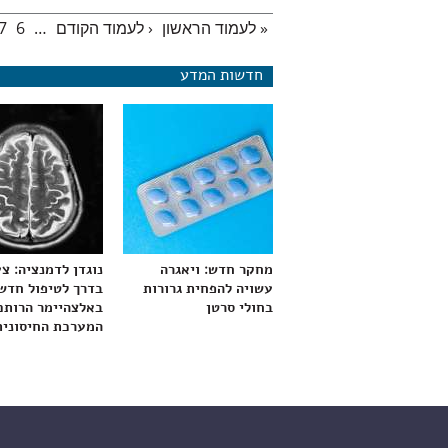
« לעמוד הראשון
‹ לעמוד הקודם
…
6
7
עמודים
חדשות המדע
מחקר חדש: ויאגרה
נוגדן לדמנציה: צ
עשויה להפחית גרורות
בדרך לטיפול חדש
בחולי סרטן
באלצהיימר הרותם
המערכת החיסונית