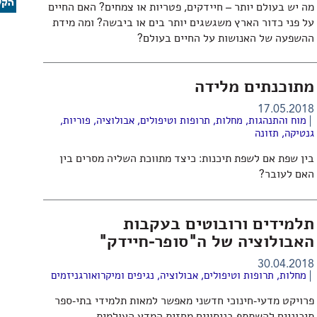
מה יש בעולם יותר – חיידקים, פטריות או צמחים? האם החיים
על פני כדור הארץ משגשגים יותר בים או ביבשה? ומה מידת
ההשפעה של האנושות על החיים בעולם?
מתוכנתים מלידה
17.05.2018
מוח והתנהגות
,
מחלות, תרופות וטיפולים
,
אבולוציה
,
פוריות
,
גנטיקה
,
תזונה
בין שפת אם לשפת תיכנות: כיצד מתווכת השליה מסרים בין
האם לעובר?
תלמידים ורובוטים בעקבות
האבולוציה של ה"סופר-חיידק"
30.04.2018
מחלות, תרופות וטיפולים
,
אבולוציה
,
נגיפים ומיקרואורגניזמים
פרויקט מדעי-חינוכי חדשני מאפשר למאות תלמידי בתי-ספר