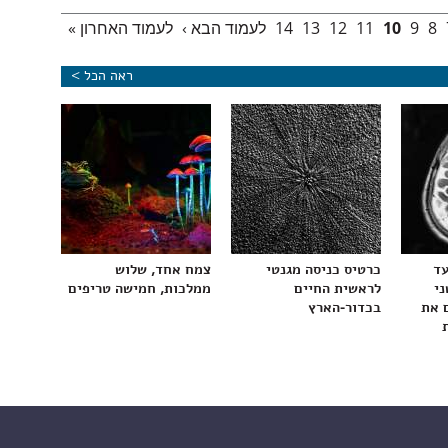
8
9
10
11
12
13
14
לעמוד הבא ›
לעמוד האחרון »
ראה הכל >
עד
כרטיס כניסה מגנטי
צמח אחד, שלוש
ני
לראשית החיים
ממלכות, חמישה טריפים
 את
בכדור-הארץ