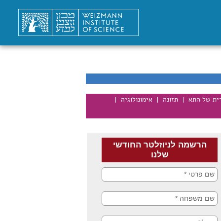
רית של התא
תזונה
אימונולוגיה