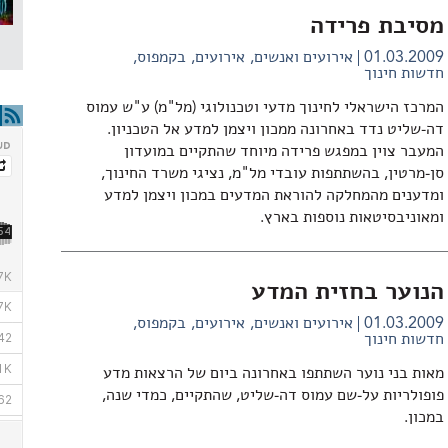
מסיבת פרידה
01.03.2009
אירועים ואנשים
אירועים
בקמפוס
חדשות חינוך
המרכז הישראלי לחינוך מדעי וטכנולוגי (מל"מ) ע"ש עמוס
דה-שליט נדד באחרונה ממכון ויצמן למדע אל הטכניון.
המעבר צוין במפגש פרידה מיוחד שהתקיים במועדון
סן-מרטין, בהשתתפות עובדי מל"מ, נציגי משרד החינוך,
ומדענים מהמחלקה להוראת המדעים במכון ויצמן למדע
ומאוניבסיטאות נוספות בארץ.
הנוער בחזית המדע
01.03.2009
אירועים ואנשים
אירועים
בקמפוס
חדשות חינוך
מאות בני נוער השתתפו באחרונה ביום של הרצאות מדע
פופולריות על-שם עמוס דה-שליט, שהתקיים, כמדי שנה,
במכון.