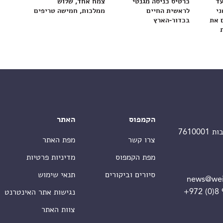
עד
כרטיס כניסה מגנטי
צמח אחד, שלוש
ני
לראשית החיים
ממלכות, חמישה טריפים
 את
בכדור-הארץ
הקמפוס
האתר
צרו קשר
מפת האתר
מפת הקמפוס
מדיניות פרטיות
סיורים וביקורים
תנאי שימוש
news@wei
+972 (0)8
נגישות אתר האינטרנט
צוות האתר