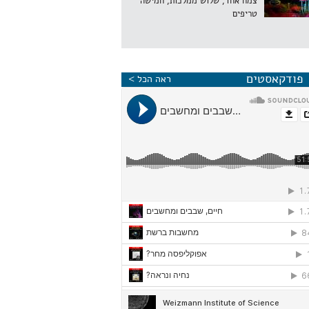
צמח אחד, שלוש ממלכות, חמישה
טריפים
פודקאסטים
ראה הכל >