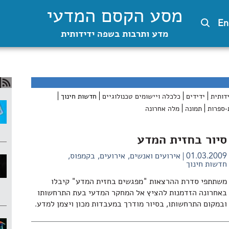
מסע הקסם המדעי
En
מדע ותרבות בשפה ידידותית
דותית
ידידים
כלכלה ויישומים טכנולוגיים
חדשות חינוך
-ספרות
תמונה
מלה אחרונה
סיור בחזית המדע
01.03.2009
אירועים ואנשים
אירועים
בקמפוס
חדשות חינוך
משתתפי סדרת ההרצאות "מפגשים בחזית המדע" קיבלו
באחרונה הזדמנות להציץ אל המחקר המדעי בעת התרחשותו
ובמקום התרחשותו, בסיור מודרך במעבדות מכון ויצמן למדע.