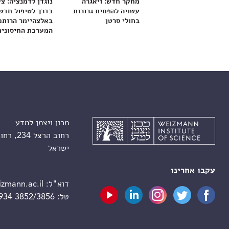
מחקר חדש: ויאגרה
נוגדן לדמנציה: צ
עשויה להפחית גרורות
בדרך לטיפול חדש
בחולי סרטן
באלצהיימר הרותם
המערכת החיסונית
מכון ויצמן למדע
רחוב הרצל 234, רחובות 7610001
ישראל
עקבו אחרינו
דוא"ל:
zmann.ac.il
טל:
 934 3852/3856