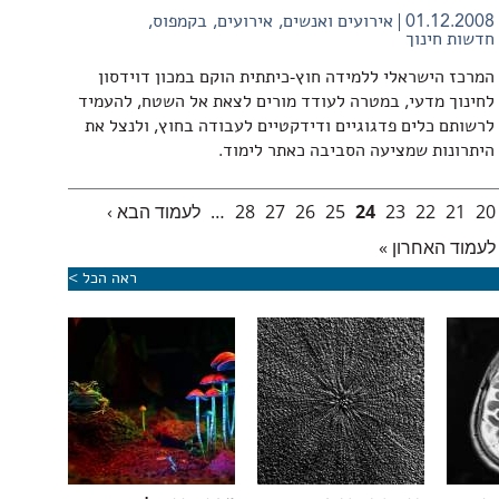
01.12.2008
אירועים ואנשים
אירועים
בקמפוס
חדשות חינוך
המרכז הישראלי ללמידה חוץ-כיתתית הוקם במכון דוידסון
לחינוך מדעי, במטרה לעודד מורים לצאת אל השטח, להעמיד
לרשותם כלים פדגוגיים ודידקטיים לעבודה בחוץ, ולנצל את
היתרונות שמציעה הסביבה כאתר לימוד.
20
21
22
23
24
25
26
27
28
…
לעמוד הבא ›
לעמוד האחרון »
ראה הכל >