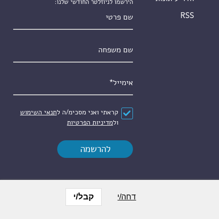
הירשמו לניוזלטר החודשי שלנו:
שם פרטי
RSS
שם משפחה
אימייל
*
הסכם
*
קראתי ואני מסכימ/ה ל
תנאי השימוש
ול
מדיניות הפרטיות
קבל/י
דחה/י