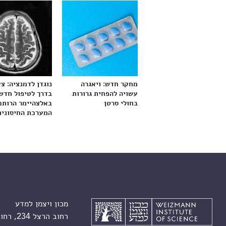
מחקר חדש: ויאגרה
נוגדן לדמנציה: צ
עשויה להפחית גרורות
בדרך לטיפול חדש
בחולי סרטן
באלצהיימר הרותם
המערכת החיסונית
מכון ויצמן למדע
רחוב הרצל 234, רחובות 7610001