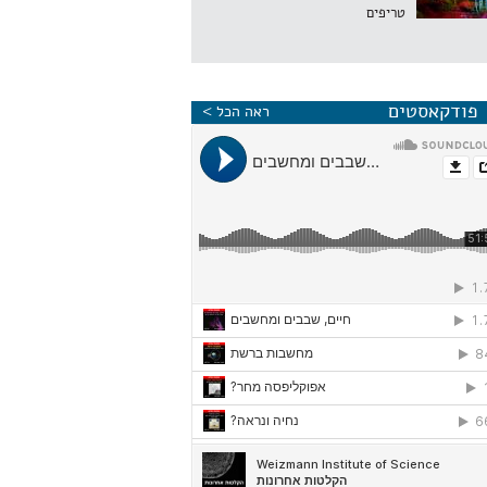
טריפים
פודקאסטים
ראה הכל >