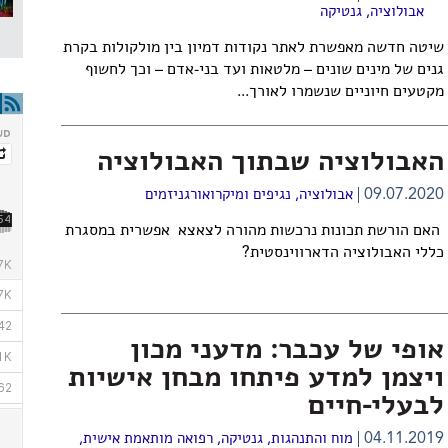
אבולוציה
,
גנטיקה
שיטה חדשה מאפשרת לאתר נקודות דמיון בין מולקולות בקרת
גנים של מינים שונים – מלטאות ועד בני-אדם – וכך לחשוף
מקטעים חיוניים שנשמרו לאורך...
האבולוציה שבתוך האבולוציה
09.07.2020
אבולוציה
,
נגיפים ומיקרואורגניזמים
האם הורשת תכונות נרכשות מהורה לצאצא אפשרית במסגרת
כללי האבולוציה הדארווינסטית?
אופי של עכבר: מדעני מכון
ויצמן למדע פיתחו מבחן אישיות
לבעלי-חיים
04.11.2019
מוח והתנהגות
,
גנטיקה
,
רפואה מותאמת אישית
,