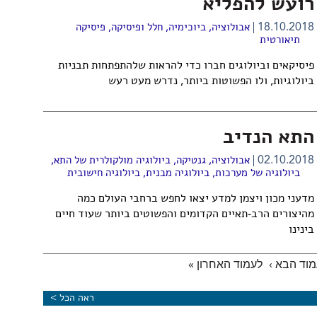
רועש להפליא
18.10.2018
אבולוציה
,
ביוכימיה
,
חלל ופיסיקה
,
פיסיקה
תיאורטית
פיסיקאים וביולוגים חברו כדי להראות שלהתפתחות תבניות
ביולוגיות, ולו הפשוטות ביותר, נדרש מעט רעש
התא הנדיב
02.10.2018
אבולוציה
,
גנטיקה
,
ביולוגיה מולקולרית של התא
,
ביולוגיה של מערכות
,
ביולוגיה מבנית
,
ביולוגיה חישובית
מדעני מכון ויצמן למדע יצאו לחפש ברחבי העולם כמה
מהיצורים הרב-תאיים הקדומים והפשוטים ביותר שעוד חיים
בינינו
וד הבא ›
לעמוד האחרון »
ראה הכל >