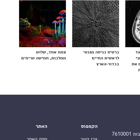
עד
כרטיס כניסה מגנטי
צמח אחד, שלוש
ני
לראשית החיים
ממלכות, חמישה טריפים
 את
בכדור-הארץ
הקמפוס
האתר
צרו קשר
מפת האתר