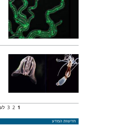
1
2
3
לעמ
עמודים
חדשות המדע