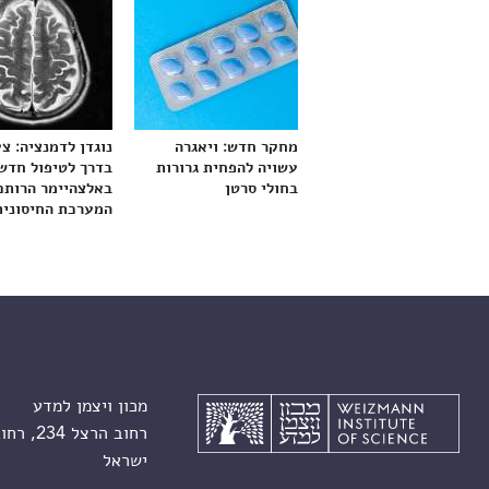
מחקר חדש: ויאגרה
נוגדן לדמנציה: צ
עשויה להפחית גרורות
בדרך לטיפול חדש
בחולי סרטן
באלצהיימר הרותם
המערכת החיסונית
מכון ויצמן למדע
רחוב הרצל 234, רחובות 7610001
ישראל