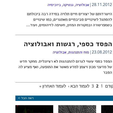
28.11.2012
אבולוציה
,
גנטיקה
,
ביוכימיה
הישרדותם של יצורים חיים תלויה במידה רבה ביכולתם
להסתגל לשינויים סביבתיים מאתגרים, כמו שינויים
בטמפרטורה ובמקורות המזון, חשיפה לזיהומים, ועוד....
הפסד כספי, רגשות ואבולוציה
23.08.2012
מוח והתנהגות
,
אבולוציה
הפסד כספי עשוי לגרום להתנהגות לא רציונלית. מחקר חדש
של מדעני מכון ויצמן למדע מאשר את התופעה, ואף מציע לה
הסבר
קודם
1
2
3
לעמוד הבא ›
לעמוד האחרון »
ראה הכל >