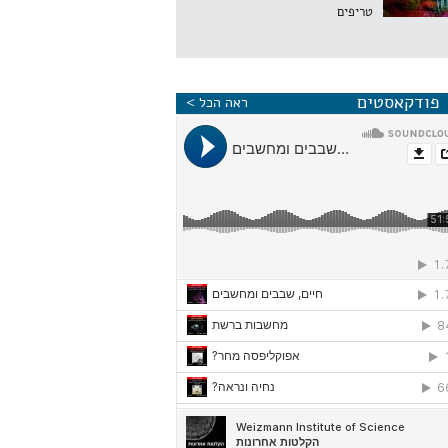
טריפים
פודקאסטים
ראה הכל >