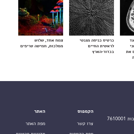
עד
כרטיס כניסה מגנטי
צמח אחד, שלוש
ני
לראשית החיים
ממלכות, חמישה טריפים
 את
בכדור-הארץ
הקמפוס
האתר
צרו קשר
מפת האתר