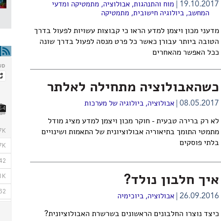
19.10.2017
מוח והתנהגות
,
אבולוציה
,
מתמטיקה ומדעי
המחשב
,
ביולוגיה חישובית
,
מתמטיקה
מדעני מכון ויצמן למדע הראו כי קבוצות עשויות לפעול בדרך
הטובה ביותר עבורן כאשר כל פרט מנסה לפעול בדרך שונה
ככל האפשר מהאחרים
כשהאבולוציה מתחילה לאלתר
08.05.2017
אבולוציה
,
ביולוגיה של מערכות
לא רק ברירה טבעית - חוקר מכון ויצמן למדע מציג מודל
מתמטי התומך בתיאוריה אבולוציונית של התאמות ושינויים
בלתי פוסקים
איך חלבון נולד?
26.09.2016
אבולוציה
,
ביוכימיה
כיצד נוצרו החלבונים הראשונים בשרשרת האבולוציונית?