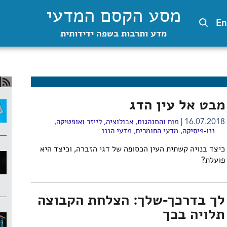
מסע הקסם המדעי
En
מדע ותרבות בשפה ידידותית
מבט אל עין הדג
16.07.2018
מוח והתנהגות
,
אבולוציה
,
לייזר ואופטיקה
,
ננו-פיסיקה
,
מדעי החומרים
,
מדעי הננו
כיצד בנויה קשתית העין הכסופה של דגי הזברה, וכיצד היא
פועלת?
לך בדרכך-שלך: הצלחת הקבוצה
תלויה בכך