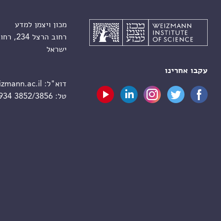
מכון ויצמן למדע
רחוב הרצל 234, רחובות 7610001
ישראל
עקבו אחרינו
דוא"ל:
zmann.ac.il
טל:
 934 3852/3856