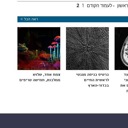
ראשון
‹ לעמוד הקודם
1
2
ראה הכל >
עד
כרטיס כניסה מגנטי
צמח אחד, שלוש
ני
לראשית החיים
ממלכות, חמישה טריפים
 את
בכדור-הארץ