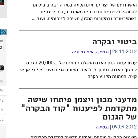
הישרדותם של יצורים חיים תלויה במידה רבה ביכולתם
להסתגל לשינויים סביבתיים מאתגרים, כמו שינויים
בטמפרטורה ובמקורות המזון, חשיפה לזיהומים, ועוד....
ביטוי ובקרה
28.11.2012
גנטיקה
,
אימונולוגיה
עם פיענוח גנום האדם הושלם זיהויים של כ-20,000 הגנים
שבגוף האדם. בסמוך לכל אחד מאותם גנים מצוי רצף די-אן-אי
קצר, המהווה מקטע בקרה
מדעני מכון ויצמן פיתחו שיטה
מתקדמת לפיענוח "קוד הבקרה"
של הגנום
09.09.2012
גנטיקה
השיטה החדשה פותחת אפיקים חדשים למדידת תהליכים