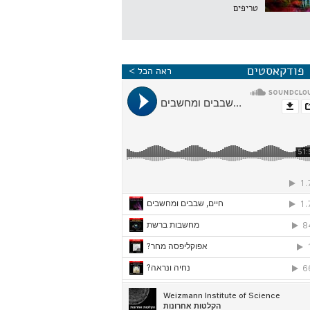
טריפים
פודקאסטים
ראה הכל >