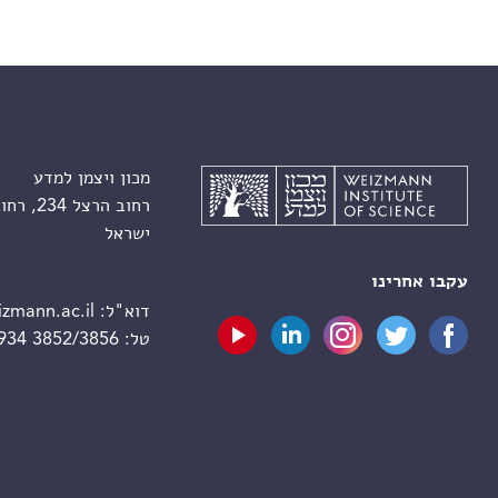
מכון ויצמן למדע
רחוב הרצל 234, רחובות 7610001
ישראל
עקבו אחרינו
דוא"ל:
zmann.ac.il
טל:
 934 3852/3856