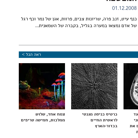
01.12.2008
כנף עיט, זנב פרה, שריונות צבים, פרוות, אגן של נמר וכף רגל
של אדם נמצאו במערה בגליל, בקברה של השמאנית...
ראה הכל >
עד
כרטיס כניסה מגנטי
צמח אחד, שלוש
ני
לראשית החיים
ממלכות, חמישה טריפים
 את
בכדור-הארץ