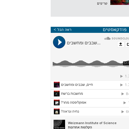
טריפים
פודקאסטים
ראה הכל >