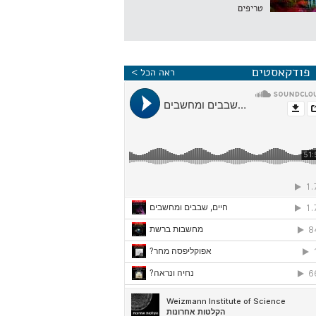
טריפים
פודקאסטים
ראה הכל >