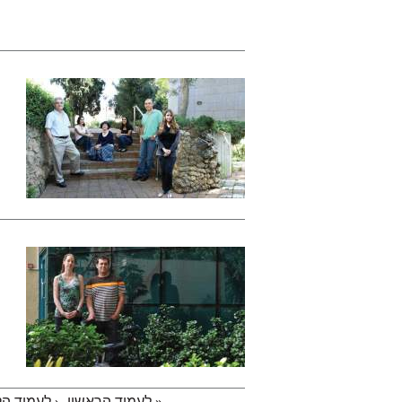
« לעמוד הראשון
‹ לעמוד ה
עמודים