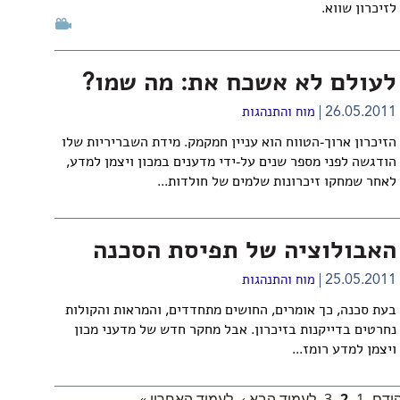
לזיכרון שווא.
לעולם לא אשכח את: מה שמו?
26.05.2011
מוח והתנהגות
הזיכרון ארוך-הטווח הוא עניין חמקמק. מידת השבריריות שלו
הודגשה לפני מספר שנים על-ידי מדענים במכון ויצמן למדע,
לאחר שמחקו זיכרונות שלמים של חולדות...
האבולוציה של תפיסת הסכנה
25.05.2011
מוח והתנהגות
בעת סכנה, כך אומרים, החושים מתחדדים, והמראות והקולות
נחרטים בדייקנות בזיכרון. אבל מחקר חדש של מדעני מכון
ויצמן למדע רומז...
קודם
1
2
3
לעמוד הבא ›
לעמוד האחרון »