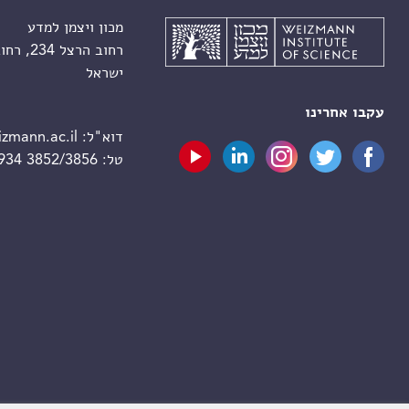
מכון ויצמן למדע
רחוב הרצל 234, רחובות 7610001
ישראל
עקבו אחרינו
דוא"ל:
zmann.ac.il
טל:
 934 3852/3856