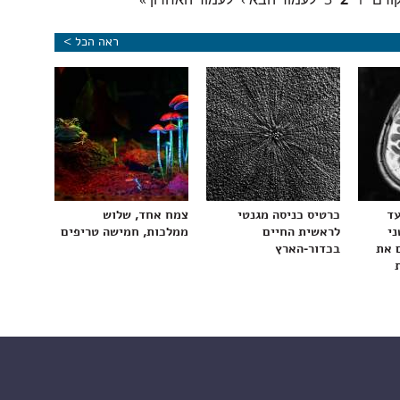
ראה הכל >
עד
כרטיס כניסה מגנטי
צמח אחד, שלוש
ני
לראשית החיים
ממלכות, חמישה טריפים
 את
בכדור-הארץ