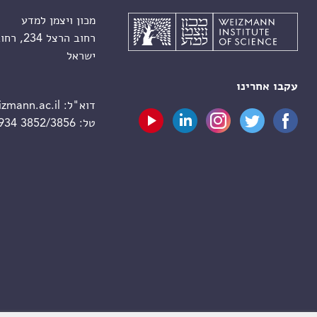
מכון ויצמן למדע
רחוב הרצל 234, רחובות 7610001
ישראל
עקבו אחרינו
דוא"ל:
zmann.ac.il
טל:
 934 3852/3856