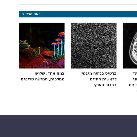
ראה הכל >
עד
כרטיס כניסה מגנטי
צמח אחד, שלוש
ני
לראשית החיים
ממלכות, חמישה טריפים
 את
בכדור-הארץ