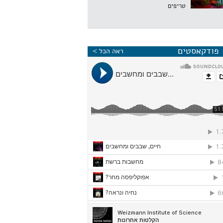
טריפים
פודקאסטים
ראה הכל >