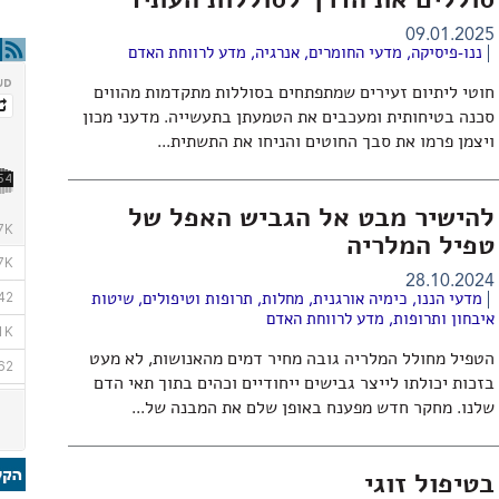
סוללים את הדרך לסוללות העתיד
09.01.2025
ננו-פיסיקה
,
מדעי החומרים
,
אנרגיה
,
מדע לרווחת האדם
חוטי ליתיום זעירים שמתפתחים בסוללות מתקדמות מהווים
סכנה בטיחותית ומעכבים את הטמעתן בתעשייה. מדעני מכון
ויצמן פרמו את סבך החוטים והניחו את התשתית...
להישיר מבט אל הגביש האפל של
טפיל המלריה
28.10.2024
מדעי הננו
,
כימיה אורגנית
,
מחלות, תרופות וטיפולים
,
שיטות
איבחון ותרופות
,
מדע לרווחת האדם
הטפיל מחולל המלריה גובה מחיר דמים מהאנושות, לא מעט
בזכות יכולתו לייצר גבישים ייחודיים וכהים בתוך תאי הדם
שלנו. מחקר חדש מפענח באופן שלם את המבנה של...
בטיפול זוגי