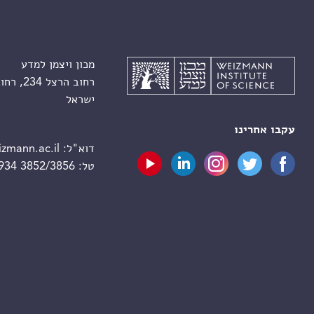
מכון ויצמן למדע
רחוב הרצל 234, רחובות 7610001
ישראל
עקבו אחרינו
דוא"ל:
zmann.ac.il
טל:
 934 3852/3856