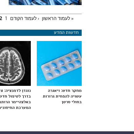
« לעמוד הראשון
‹ לעמוד הקודם
1
2
עמודים
חדשות המדע
מחקר חדש: ויאגרה
נוגדן לדמנציה: צ
עשויה להפחית גרורות
בדרך לטיפול חדש
בחולי סרטן
באלצהיימר הרותם
המערכת החיסונית