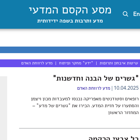
מסע הקסם המדעי
En
מדע ותרבות בשפה ידידותית
שיטות איבחון ותרופות
"ידע" מחקר ופיתוח
מדע לרווחת האדם
"גשרים של הבנה וחדשנות"
10.04.2025
מדע לרווחת האדם
רופאים וסטודנטים מאפריקה נכנסו למעבדות מכון ויצמן
והסתערו על חזית המדע. הכירו את "גשרים של מדע" –
המחזור הראשון
כל צבעי הרקמה