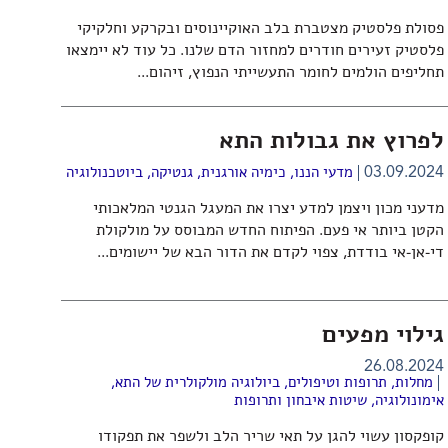
פסולת פלסטיק מצטברת בלב האוקיינוסים ובקרקע וחלקיקי
פלסטיק זעירים חודרים למחזור הדם שלנו. כל עוד לא יימצאו
תחליפים הולמים לחומר התעשייתי הנפוץ, זיהום...
לפרוץ את גבולות התא
03.09.2024
מדעי הננו
,
כימיה אורגנית
,
גנטיקה
,
ביוטכנולוגיה
מדעני מכון ויצמן למדע יצרו את המעגל הגנטי המלאכותי
הקטן ביותר אי פעם. הפיתוח החדש המבוסס על מולקולת
די-אן-אי בודדת, צפוי לקדם את הדור הבא של יישומים...
גילוי מפעים
26.08.2024
מחלות, תרופות וטיפולים
,
ביולוגיה מולקולרית של התא
,
אימונולוגיה
,
שיטות איבחון ותרופות
קופקסון עשוי להגן על תאי שריר הלב ולשפר את תפקודו