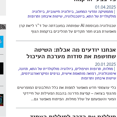
01.04.2025
מתמטיקה ומדעי המחשב
,
ביולוגיה חישובית
,
ביולוגיה
מולקולרית של התא
,
ביוטכנולוגיה
,
שיטות איבחון ותרופות
טכנולוגיה מבוססת AI שפותחה במעבדתה של ד"ר ליאת קרן
מאפשרת מבט חסר תקדים על תהליכים ברקמות הגוף
אנחנו יודעים מה אכלת: השיטה
שחושפת את סודות מערכת העיכול
20.01.2025
מחלות, תרופות וטיפולים
,
ביולוגיה מולקולרית של התא
,
תזונה
,
אימונולוגיה
,
רפואה מותאמת אישית
,
נגיפים ומיקרואורגניזמים
,
שיטות איבחון ותרופות
כלי עוצמתי חדש מאפשר למפות את כלל החלבונים המופרשים
מהגוף בצואה – קפיצת מדרגה בהבנת הפעילות של חיידקי
המעי והשפעתם על שלל מחלות. הפיתוח מאפשר גם...