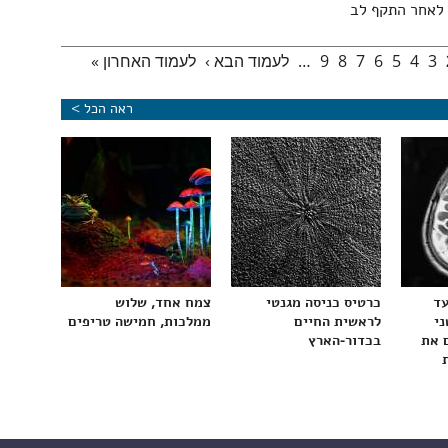
לאחר התקף לב
3
4
5
6
7
8
9
…
לעמוד הבא ›
לעמוד האחרון »
ראה הכל >
עד
כרטיס כניסה מגנטי
צמח אחד, שלוש
ני
לראשית החיים
ממלכות, חמישה טריפים
 את
בכדור-הארץ