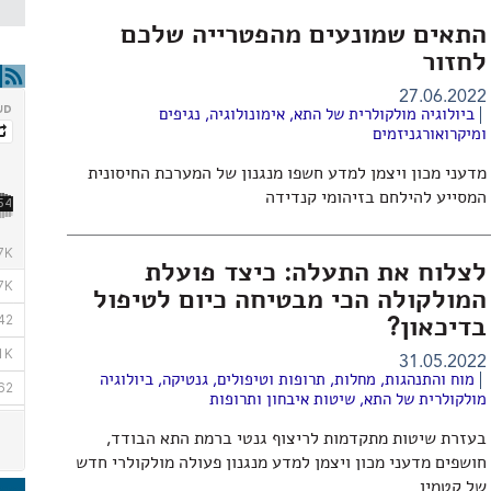
התאים שמונעים מהפטרייה שלכם
לחזור
27.06.2022
ביולוגיה מולקולרית של התא
,
אימונולוגיה
,
נגיפים
ומיקרואורגניזמים
מדעני מכון ויצמן למדע חשפו מנגנון של המערכת החיסונית
המסייע להילחם בזיהומי קנדידה
לצלוח את התעלה: כיצד פועלת
המולקולה הכי מבטיחה כיום לטיפול
בדיכאון?
31.05.2022
מוח והתנהגות
,
מחלות, תרופות וטיפולים
,
גנטיקה
,
ביולוגיה
מולקולרית של התא
,
שיטות איבחון ותרופות
בעזרת שיטות מתקדמות לריצוף גנטי ברמת התא הבודד,
חושפים מדעני מכון ויצמן למדע מנגנון פעולה מולקולרי חדש
של קטמין