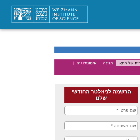
רית של התא
תזונה
אימונולוגיה