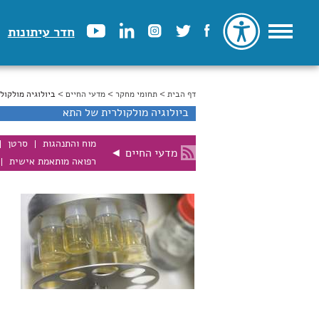
חדר עיתונות
דף הבית
>
הינך נמצא כאן
תחומי מחקר
>
מדעי החיים
> ביולוגיה מולקול
ביולוגיה מולקולרית של התא
מוח והתנהגות
סרטן
מדעי החיים
◄
רפואה מותאמת אישית