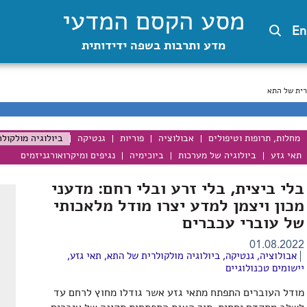
מסע הקסם המדעי
En
מדע ותרבות בשפה ידידותית
רית של התא
מחלות, תרופות וטיפולים
אבולוציה
פוריות
גנטיקה
ביולוגיה מולקול
תאי גזע
ביולוגיה של מערכות
ביוכימיה
נגיפים ומיקרואורגניזמים
בלי ביצית, בלי זרע ובלי רחם: מדעני
מכון ויצמן למדע יצרו מודל מלאכותי
של עוברי עכברים
01.08.2022
אבולוציה
,
גנטיקה
,
ביולוגיה מולקולרית של התא
,
תאי גזע
,
יישומים טכנולוגיים
מודל העוברים התפתח מתאי גזע אשר גודלו מחוץ לרחם עד