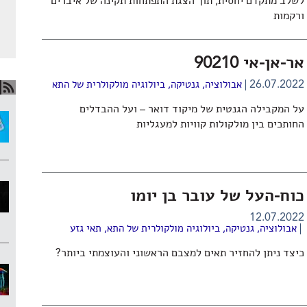
לשלב מתקדם יחסית, תוך הצגת התפתחות תקינה של איברים
ורקמות
אר-אן-אי 90210
26.07.2022
אבולוציה
,
גנטיקה
,
ביולוגיה מולקולרית של התא
על המקבילה הגנטית של מיקוד דואר – ועל ההבדלים
החותכים בין מולקולות קוויות למעגליות
כוח-העל של עובר בן יומו
12.07.2022
אבולוציה
,
גנטיקה
,
ביולוגיה מולקולרית של התא
,
תאי גזע
כיצד ניתן להחזיר תאים למצבם הראשוני והעוצמתי ביותר?