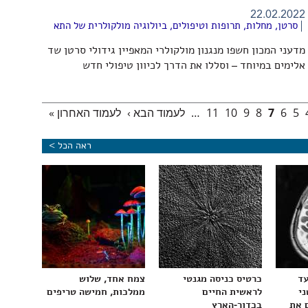
22.02.2022
סרטן
,
מחלות, תרופות וטיפולים
,
ביולוגיה מולקולרית של התא
מדעני המכון חשפו מנגנון מולקולרי המאפיין גידולי סרטן שד
אלימים במיוחד – וסללו את הדרך לכיוון טיפולי חדש
5
6
7
8
9
10
11
…
לעמוד הבא ›
לעמוד האחרון »
ראה הכל >
עד
כרטיס כניסה מגנטי
צמח אחד, שלוש
ני
לראשית החיים
ממלכות, חמישה טריפים
 את
בכדור-הארץ