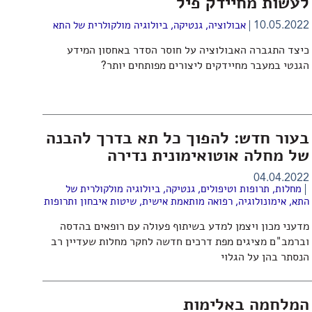
לעשות מחיידק פיל
10.05.2022
אבולוציה
,
גנטיקה
,
ביולוגיה מולקולרית של התא
כיצד התגברה האבולוציה על חוסר הסדר באחסון המידע
הגנטי במעבר מחיידקים ליצורים מפותחים יותר?
בעור חדש: להפוך כל תא בדרך להבנה
של מחלה אוטואימונית נדירה
04.04.2022
מחלות, תרופות וטיפולים
,
גנטיקה
,
ביולוגיה מולקולרית של
התא
,
אימונולוגיה
,
רפואה מותאמת אישית
,
שיטות איבחון ותרופות
מדעני מכון ויצמן למדע בשיתוף פעולה עם רופאים בהדסה
וברמב"ם מציגים מפת דרכים חדשה לחקר מחלות שעדיין רב
הנסתר בהן על הגלוי
המלחמה באלימות