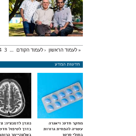
« לעמוד הראשון
‹ לעמוד הקודם
…
3
4
עמודים
חדשות המדע
מחקר חדש: ויאגרה
נוגדן לדמנציה: צ
עשויה להפחית גרורות
בדרך לטיפול חדש
בחולי סרטן
באלצהיימר הרותם