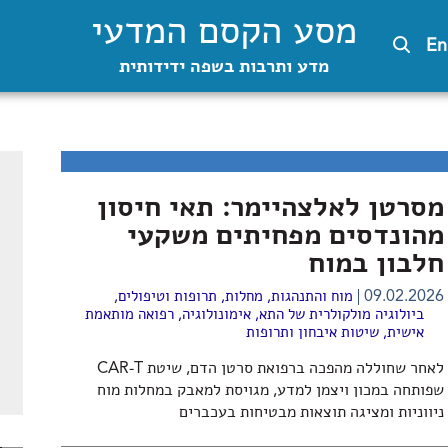
מסע הקסם המדעי
En
מדע ותרבות בשפה ידידותית
מסרטן לאלצהיימר: תאי חיסון
מהונדסים מפחיתים משקעי
חלבון במוח
09.02.2026
מוח והתנהגות
,
מחלות, תרופות וטיפולים
,
ביולוגיה מולקולרית של התא
,
אימונולוגיה
,
רפואה מותאמת
אישית
,
שיטות איבחון ותרופות
לאחר שחוללה מהפכה ברפואת סרטן הדם, שיטת CAR-T
שפותחה במכון ויצמן למדע, מגויסת למאבק במחלות מוח
ניווניות ומציגה תוצאות מבטיחות בעכברים