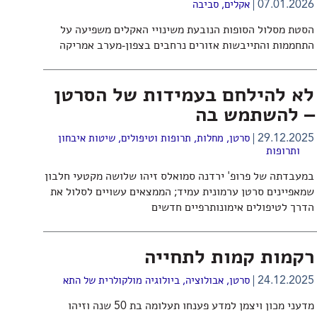
07.01.2026
אקלים
,
סביבה
הסטת מסלול הסופות הנובעת משינויי האקלים משפיעה על
התחממות והתייבשות אזורים נרחבים בצפון-מערב אמריקה
לא להילחם בעמידות של הסרטן
– להשתמש בה
29.12.2025
סרטן
,
מחלות, תרופות וטיפולים
,
שיטות איבחון
ותרופות
במעבדתה של פרופ' ירדנה סמואלס זיהו שלושה מקטעי חלבון
שמאפיינים סרטן ערמונית עמיד; הממצאים עשויים לסלול את
הדרך לטיפולים אימונותרפיים חדשים
רקמות קמות לתחייה
24.12.2025
סרטן
,
אבולוציה
,
ביולוגיה מולקולרית של התא
מדעני מכון ויצמן למדע פענחו תעלומה בת 50 שנה וזיהו