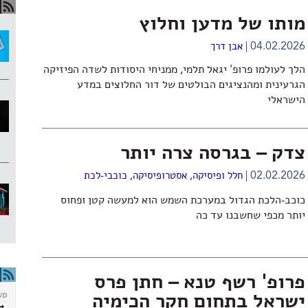
מותו של מדען וחלוץ
04.02.2026
אבן דרך
הלך לעולמו פרופ' יגאל תלמי, ממניחי היסודות לשדה הפיזיקה
הגרעינית ומהנציגים הבולטים של דור החלוצים במדע
הישראלי
צדק – בגרסה צרה יותר
02.02.2026
חלל ופיסיקה
,
אסטרופיסיקה
,
כוכבי-לכת
כוכב-הלכת הגדול במערכת השמש הוא למעשה קטן ופחוס
יותר מכפי שחשבנו עד כה
פרופ' רשף טנא – חתן פרס
ישראל בתחום חקר הכימיה