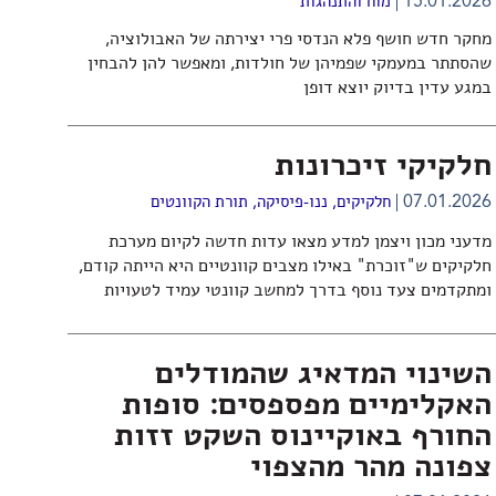
15.01.2026
מוח והתנהגות
מחקר חדש חושף פלא הנדסי פרי יצירתה של האבולוציה,
שהסתתר במעמקי שפמיהן של חולדות, ומאפשר להן להבחין
במגע עדין בדיוק יוצא דופן
חלקיקי זיכרונות
07.01.2026
חלקיקים
,
ננו-פיסיקה
,
תורת הקוונטים
מדעני מכון ויצמן למדע מצאו עדות חדשה לקיום מערכת
חלקיקים ש"זוכרת" באילו מצבים קוונטיים היא הייתה קודם,
ומתקדמים צעד נוסף בדרך למחשב קוונטי עמיד לטעויות
השינוי המדאיג שהמודלים
האקלימיים מפספסים: סופות
החורף באוקיינוס השקט זזות
צפונה מהר מהצפוי