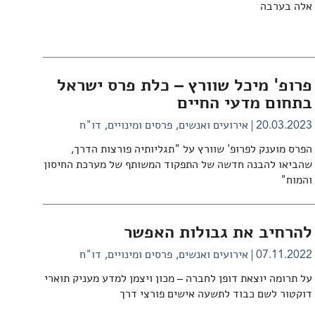
אלה בערבה
פרופ' מיכל שוורץ – כלת פרס ישראל
בתחום מדעי החיים
20.03.2023
אירועים ואנשים
פרסים ומינויים
דו"ח
הפרס מוענק לפרופ' שוורץ על "תגליותיה פורצות הדרך,
שהביאו להבנה חדשה של התפקוד המשותף של מערכת החיסון
והמוח"
להרחיב את גבולות האפשר
07.11.2022
אירועים ואנשים
פרסים ומינויים
דו"ח
על תרומה יוצאת דופן לחברה – מכון ויצמן למדע מעניק תוארי
דוקטור לשם כבוד לתשעה אישים פורצי דרך