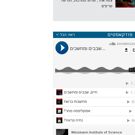
צמח אחד, שלוש ממלכות, חמישה
טריפים
פודקאסטים
ראה הכל >