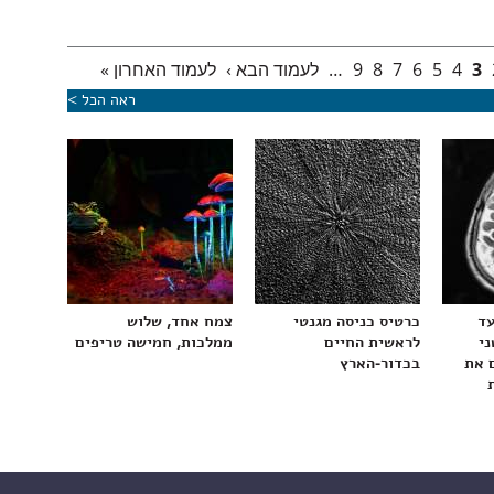
3
4
5
6
7
8
9
…
לעמוד הבא ›
לעמוד האחרון »
ראה הכל >
עד
כרטיס כניסה מגנטי
צמח אחד, שלוש
ני
לראשית החיים
ממלכות, חמישה טריפים
 את
בכדור-הארץ