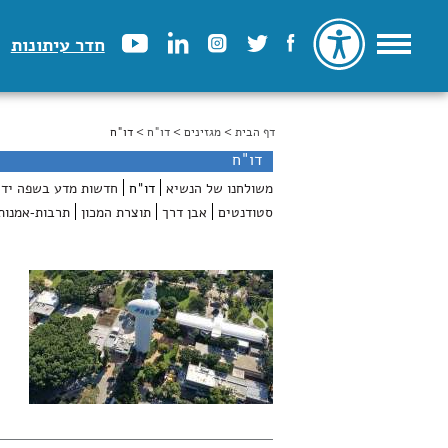
חדר עיתונות
דף הבית
>
הינך נמצא כאן
מגזינים
>
דו"ח
> דו"ח
דו"ח
משולחנו של הנשיא
דו"ח
חדשות מדע בשפה ידי
סטודנטים
אבן דרך
תוצרת המכון
תרבות-אמנות