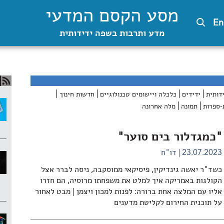
מסע הקסם המדעי
En
מדע ותרבות בשפה ידידותית
דותית
ידידים
כלכלה ויישומים טכנולוגיים
חדשות חינוך
-ספרות
תמונה
מלה אחרונה
"כמגדלור בים סוער"
23.07.2023
דו"ח
כשד"ר יאשה גינדיקין, פיסיקאי ממוסקבה, ניסה לברר אצל
הקולגות באמריקה איך למלט את משפחתו מרוסיה, הם חזרו
אליו עם המלצה אחת ברורה: לפנות למכון ויצמן | מבט לאחור
על תוכנית החירום לקליטת מדענים