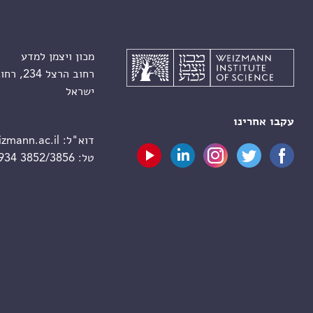
מכון ויצמן למדע
רחוב הרצל 234, רחובות 7610001
ישראל
עקבו אחרינו
דוא"ל:
zmann.ac.il
טל:
 934 3852/3856