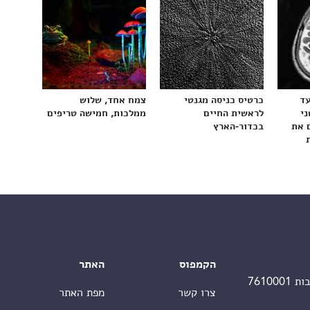
עד
כרטיס כניסה מגנטי
צמח אחד, שלוש
ני
לראשית החיים
ממלכות, חמישה טריפים
 את
בכדור-הארץ
הקמפוס
האתר
צרו קשר
מפת האתר