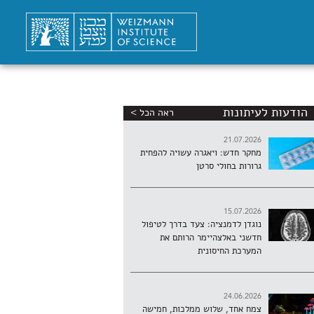
הודעות לעיתונות
ראה הכל >
21.07.2026
מחקר חדש: ויאגרה עשויה להפחית
גרורות בחולי סרטן
15.07.2026
נוגדן לדמנציה: צעד בדרך לטיפול
חדשני באלצהיימר הרותם את
המערכת החיסונית
24.06.2026
צמח אחד, שלוש ממלכות, חמישה