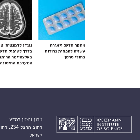
מחקר חדש: ויאגרה
נוגדן לדמנציה: צ
עשויה להפחית גרורות
בדרך לטיפול חדש
בחולי סרטן
באלצהיימר הרותם
המערכת החיסונית
מכון ויצמן למדע
רחוב הרצל 234, רחובות 7610001
ישראל