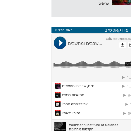
טריפים
פודקאסטים
ראה הכל >