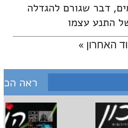
ם, דבר שגורם להגדלה
ל התנע עצמו
ד האחרון »
ראה הכל