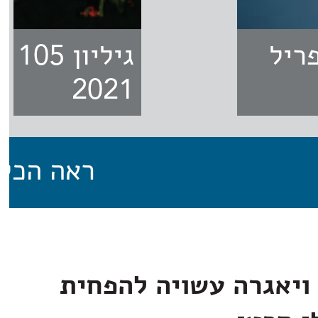
1 - אפריל
גילי
2021
ראה הכל
ויאגרה עשויה להפחית