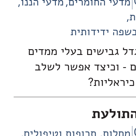
מדעי החומרים
מדעי הננו
ת
שפה ידידותית
גדל גבישים בעלי ממדים
ם - וכיצד אפשר לשלב
כיראליות?
התולעת
מחלות, תרופות וטיפולים