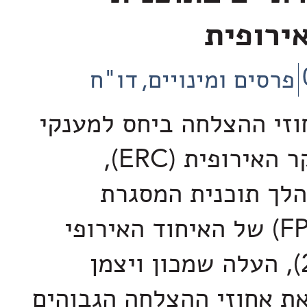
ירופית
פרסים ומינויים
דו"ח
וזי ההצלחה ביחס למענקי
מועצת המחקר האירופית (ERC),
לך תוכנית המסגרת
השביעית (FP7) של האיחוד האירופי
(2013-2007), העלה שמכון ויצמן
ת אחוזי ההצלחה הגבוהים