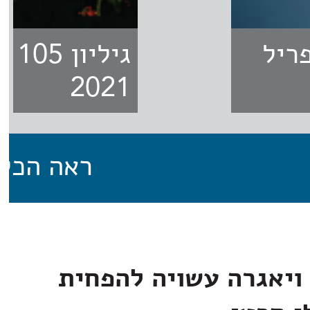
1 - אפריל
גילי
2021
ראה הכל
ויאגרה עשויה להפחית