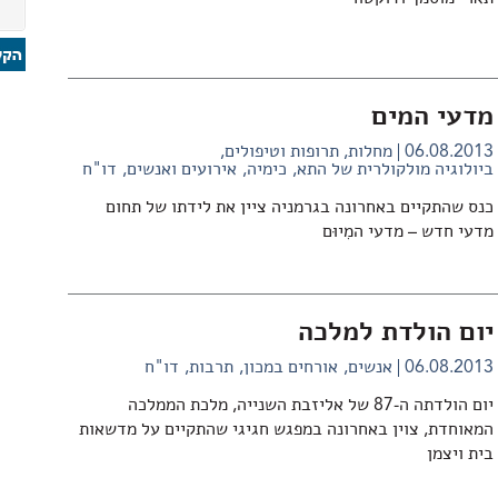
מדעי המים
06.08.2013
מחלות, תרופות וטיפולים
ביולוגיה מולקולרית של התא
כימיה
אירועים ואנשים
דו"ח
כנס שהתקיים באחרונה בגרמניה ציין את לידתו של תחום
מדעי חדש – מדעי המִיוּם
יום הולדת למלכה
06.08.2013
אנשים
אורחים במכון
תרבות
דו"ח
יום הולדתה ה-87 של אליזבת השנייה, מלכת הממלכה
המאוחדת, צוין באחרונה במפגש חגיגי שהתקיים על מדשאות
בית ויצמן