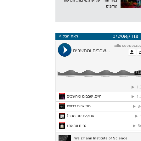
צמח אחד, שלוש ממלכות, חמישה
טריפים
פודקאסטים
ראה הכל >