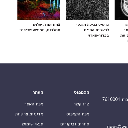
עד
כרטיס כניסה מגנטי
צמח אחד, שלוש
ני
לראשית החיים
ממלכות, חמישה טריפים
 את
בכדור-הארץ
הקמפוס
האתר
צרו קשר
מפת האתר
מפת הקמפוס
מדיניות פרטיות
סיורים וביקורים
תנאי שימוש
news@wei