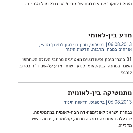
העולם לחקור את עבודתם של זוכי פרסי נובל מכל הזמנים.
מדע בין-לאומי
06.08.2013
בקמפוס
מכון דוידסון לחינוך מדעי
אורחים במכון
תרבות
חדשות חינוך
81 בוגרי תיכון וסטודנטים מצטיינים מרחבי העולם השתתפו
השנה במחנה הבין-לאומי לנוער שוחר מדע על-שם ד"ר בסי פ.
לורנס
מתמטיקה בין-לאומית
06.08.2013
בקמפוס
חדשות חינוך
נבחרת ישראל לאולימפיאדה הבין-לאומית במתמטיקה,
שננעלה באחרונה בסנטה מרתה, קולומביה, זכתה בשש
מדליות