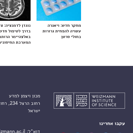
מחקר חדש: ויאגרה
נוגדן לדמנציה: צ
עשויה להפחית גרורות
בדרך לטיפול חדש
בחולי סרטן
באלצהיימר הרותם
המערכת החיסונית
מכון ויצמן למדע
רחוב הרצל 234, רחובות 7610001
ישראל
עקבו אחרינו
דוא"ל:
zmann.ac.il