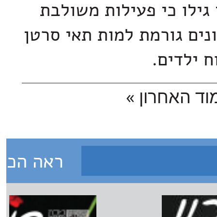
 גילו כי פעילות משולבת
נים גורמת למות תאי סרטן
 ילדים.
וד האחרון »
ראה הכל