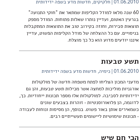
01.06.2010
חלקיקים
חדשות מדע בשפה ידידותית
60 שנה מלאו למודל הקליפות שמתאר את "חוקי התנועה"
בגרעין האטום, ועדיין נותרו שאלות פתוחות. המודל מספק
תוצאות סבירות, וחוזה בקירוב טוב את התוצאות המתקבלות
בניסויים. עם כל ההצלחה של מודל הקליפות הפשוט, עדיין
איננו יודעים מדוע הוא כל כך מוצלח.
תשע טבעות
01.06.2010
כימיה
חדשות מדע בשפה ידידותית
מדעני המכון הצליחו לפתח משפחה חדשה של מולקולות
אורגניות מוליכות למחצה אשר מכילות תשע טבעות, והן גם
ידידותיות לסביבה. למולקולות אלו מספר תכונות ייחודיות. כך,
לדוגמה, הן פלואורוסנטיות - זוהרות בצבעים שונים
כשמאירים אותן באור פשוט. בנוסף, הן מסיסות ונוחות לעבודה
- תכונות שימושיות ליישומים תעשייתיים רבים.
הכי חם שיש