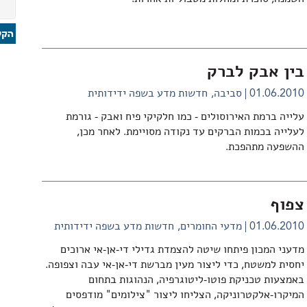
בין אבק לברק
01.06.2010
סביבה
חדשות מדע בשפה ידידותית
עלייה ברמת האירוסולים - כמו חלקיקי פיח ואבק - גורמת
לעלייה בכמות הברקים עד נקודה מסויימת. לאחר מכן,
ההשפעה מתהפכת.
צפוף
01.06.2010
מדעי החומרים
חדשות מדע בשפה ידידותית
מדעני המכון פיתחו שיטה להצמדת גדילי די-אן-אי ארוכים
יחסית למשטח, כדי ליצור מעין מברשת די-אן-אי עבה וצפופה.
באמצעות טכניקת פוטו-ליטוגרפיה, הנהוגות בתחום
המיקרו-אלקטרוניקה, הצליחו ליצור "צילומים" מודפסים