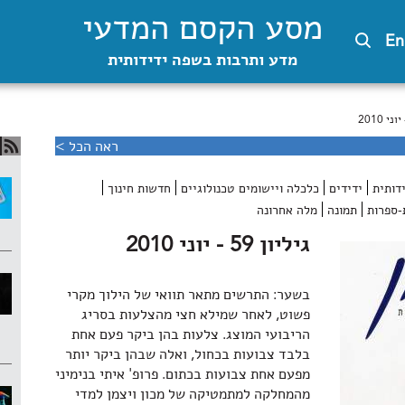
מסע הקסם המדעי
En
מדע ותרבות בשפה ידידותית
ראה הכל >
דותית
ידידים
כלכלה ויישומים טכנולוגיים
חדשות חינוך
-ספרות
תמונה
מלה אחרונה
גיליון 59 - יוני 2010
בשער: התרשים מתאר תוואי של הילוך מקרי
פשוט, לאחר שמילא חצי מהצלעות בסריג
הריבועי המוצג. צלעות בהן ביקר פעם אחת
בלבד צבועות בכחול, ואלה שבהן ביקר יותר
מפעם אחת צבועות בכתום. פרופ' איתי בנימיני
מהמחלקה למתמטיקה של מכון ויצמן למדי