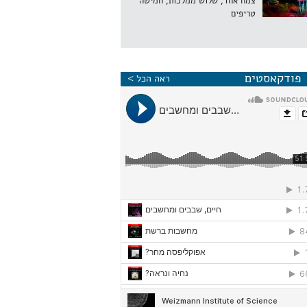
צמח אחד, שלוש ממלכות, חמישה
טריפים
פודקאסטים
ראה הכל >