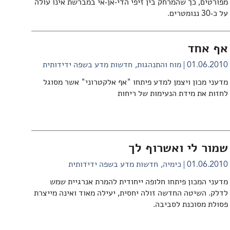
מפורטים, כך שהמרחק בין זיפי הדי-אן-אי במברשת אינו עולה
על כ-30 ננומטרים.
אף אחד
01.06.2010
מוח והתנהגות
חדשות מדע בשפה ידידותית
מדעני מכון ויצמן למדע פיתחו "אף אלקטרוני" אשר מסוגל
לחזות את מידת הנעימות של ריחות
שמור לי ואשרוף לך
01.06.2010
כימיה
חדשות מדע בשפה ידידותית
מדעני המכון פיתחו חלופה ייחודית להמרת אנרגיית שמש
לדלק. השיטה החדשה זולה יחסית, יעילה מאוד ואינה מייצרת
פסולת מסוכנת לסביבה.