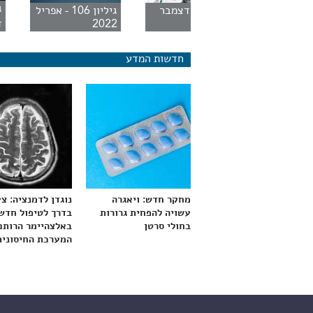
יליון 2 - מארס
גיליון 1 - דצמבר
גיליון 106 - אפריל
1995
2022
ד
חדשות המדע
מחקר חדש: ויאגרה
נוגדן לדמנציה: צ
עשויה להפחית גרורות
בדרך לטיפול חדש
בחולי סרטן
באלצהיימר הרותם
המערכת החיסונית