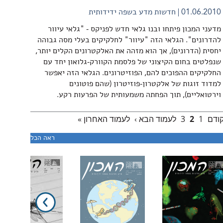
01.06.2010
חדשות מדע בשפה ידידותית
מדעני המכון פיתחו ובנו גלאי חדש לפניקס - "גלאי עיוור
להדרונים". הגלאי הזה "עיוור" לחלקיקים בעלי מסה גבוהה
יחסית (הדרונים), אך הוא מזהה את האלקטרונים הקלים יותר,
שנפלטים בחום הקיצוני של פלסמת הקוורק-גלואון יחד עם
החלקיקים ההפוכים להם, הפוזיטרונים. הגלאי הזה יאפשר
למדוד זוגות של אלקטרון-פוזיטרון (שהם פוטונים
וירטואליים), תוך הפחתה משמעותית של הפרעות רקע.
קודם
1
2
3
לעמוד הבא ›
לעמוד האחרון »
ראה הכל