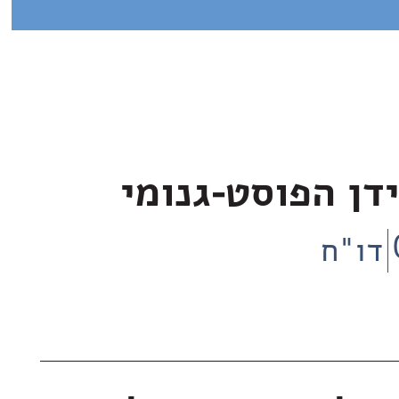
דן הפוסט-גנומי
דו"ח