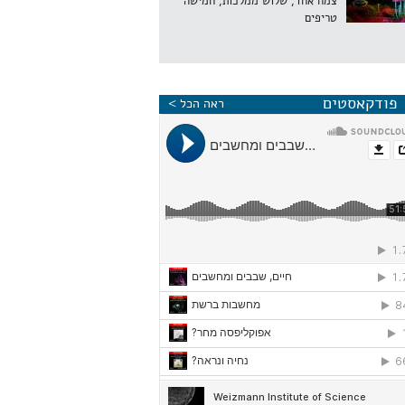
צמח אחד, שלוש ממלכות, חמישה
טריפים
פודקאסטים
ראה הכל >