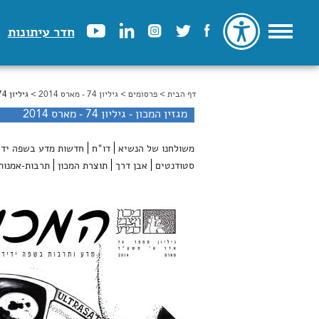
חדר עיתונות
דף הבית
>
הינך נמצא כאן
פרסומים
>
גיליון 74 - מארס 2014
> גיליון 74 - מארס 2014
מגזין המכון - גיליון 74 - מארס 2014
משולחנו של הנשיא
דו"ח
חדשות מדע בשפה ידי
סטודנטים
אבן דרך
תוצרת המכון
תרבות-אמנות