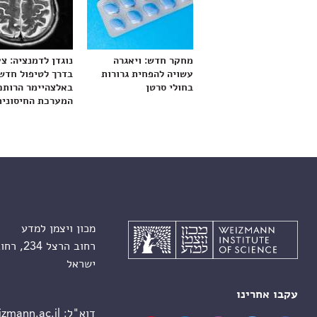
מחקר חדש: ויאגרה
נוגדן לדמנציה: צ
עשויה להפחית גרורות
בדרך לטיפול חדש
בחולי סרטן
באלצהיימר הרותם
המערכת החיסונית
מכון ויצמן למדע
רחוב הרצל 234, רחובות 7610001
ישראל
עקבו אחרינו
דוא"ל:
zmann.ac.il