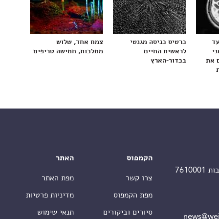
עד
כרטיס כניסה מגנטי
צמח אחד, שלוש
ני
לראשית החיים
ממלכות, חמישה טריפים
 את
בכדור-הארץ
הקמפוס
האתר
צרו קשר
מפת האתר
מפת הקמפוס
מדיניות פרטיות
סיורים וביקורים
תנאי שימוש
news@wei