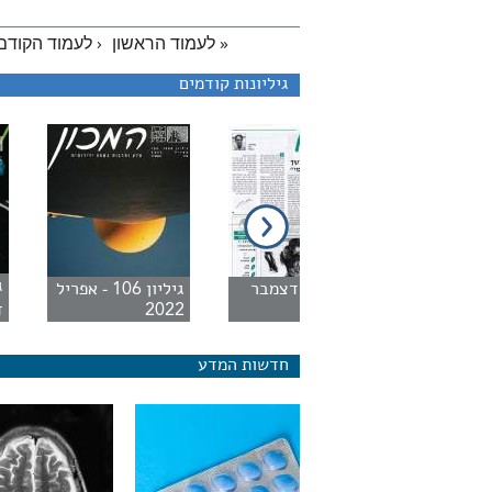
« לעמוד הראשון
‹ לעמוד הקודם
גיליונות קודמים
יליון 2 - מארס
גיליון 1 - דצמבר
גיליון 106 - אפריל
1995
2022
ד
חדשות המדע