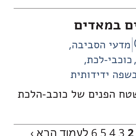
ם במאדים
מדעי הסביבה
כוכבי-לכת
שפה ידידותית
טח הפנים של כוכב-הלכת
2
3
4
5
6
לעמוד הבא ›