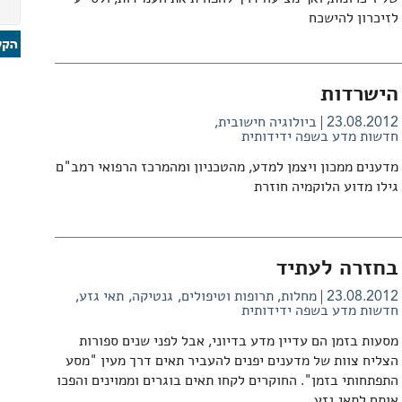
לזיכרון להישכח
הישרדות
23.08.2012
ביולוגיה חישובית
חדשות מדע בשפה ידידותית
מדענים ממכון ויצמן למדע, מהטכניון ומהמרכז הרפואי רמב"ם
גילו מדוע הלוקמיה חוזרת
בחזרה לעתיד
23.08.2012
מחלות, תרופות וטיפולים
גנטיקה
תאי גזע
חדשות מדע בשפה ידידותית
מסעות בזמן הם עדיין מדע בדיוני, אבל לפני שנים ספורות
הצליח צוות של מדענים יפנים להעביר תאים דרך מעין "מסע
התפתחותי בזמן". החוקרים לקחו תאים בוגרים וממוינים והפכו
אותם לתאי גזע