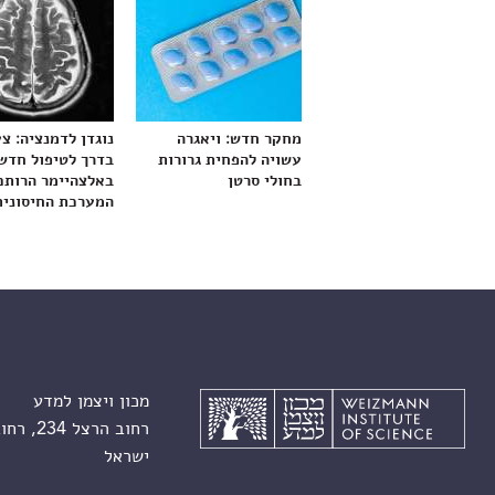
מחקר חדש: ויאגרה
נוגדן לדמנציה: צ
עשויה להפחית גרורות
בדרך לטיפול חדש
בחולי סרטן
באלצהיימר הרותם
המערכת החיסונית
מכון ויצמן למדע
רחוב הרצל 234, רחובות 7610001
ישראל