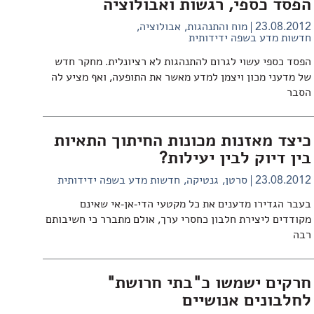
הפסד כספי, רגשות ואבולוציה
23.08.2012
מוח והתנהגות
אבולוציה
חדשות מדע בשפה ידידותית
הפסד כספי עשוי לגרום להתנהגות לא רציונלית. מחקר חדש
של מדעני מכון ויצמן למדע מאשר את התופעה, ואף מציע לה
הסבר
כיצד מאזנות מכונות החיתוך התאיות
בין דיוק לבין יעילות?
23.08.2012
סרטן
גנטיקה
חדשות מדע בשפה ידידותית
בעבר הגדירו מדענים את כל מקטעי הדי-אן-אי שאינם
מקודדים ליצירת חלבון כחסרי ערך, אולם מתברר כי חשיבותם
רבה
חרקים ישמשו כ"בתי חרושת"
לחלבונים אנושיים