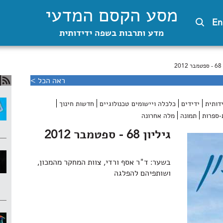
מסע הקסם המדעי
En
מדע ותרבות בשפה ידידותית
2
ראה הכל >
דותית
ידידים
כלכלה ויישומים טכנולוגיים
חדשות חינוך
-ספרות
תמונה
מלה אחרונה
גיליון 68 - ספטמבר 2012
בשער: ד"ר אסף ורדי, צוות המחקר מהמכון,
ושותפיהם להפלגה