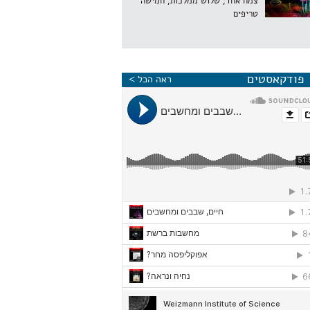
צמח אחד, שלוש ממלכות, חמישה
טריפים
פודקאסטים
ראה הכל >